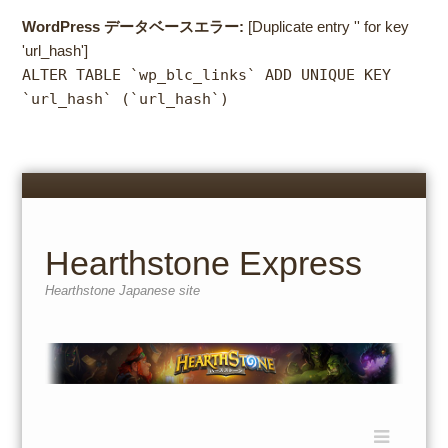
WordPress データベースエラー:
[Duplicate entry '' for key
'url_hash']
ALTER TABLE `wp_blc_links` ADD UNIQUE KEY
`url_hash` (`url_hash`)
Menu
Skip
to
content
Hearthstone Express
Hearthstone Japanese site
Menu
Skip