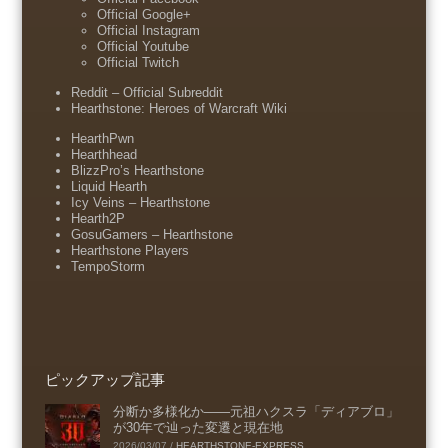
Official Google+
Official Instagram
Official Youtube
Official Twitch
Reddit – Official Subreddit
Hearthstone: Heroes of Warcraft Wiki
HearthPwn
Hearthhead
BlizzPro’s Hearthstone
Liquid Hearth
Icy Veins – Hearthstone
Hearth2P
GosuGamers – Hearthstone
Hearthstone Players
TempoStorm
ピックアップ記事
分断か多様化か――元祖ハクスラ「ディアブロ」
が30年で辿った変遷と現在地
2026/03/07
/
HEARTHSTONE-EXPRESS