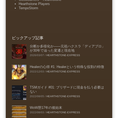
Hearthstone Players
TempoStorm
ピックアップ記事
分断か多様化か――元祖ハクスラ「ディアブロ」
が30年で辿った変遷と現在地
2026/03/07
/
HEARTHSTONE-EXPRESS
Healerの心得 #1: Healerという特殊な役割の特徴
2022/12/03
/
HEARTHSTONE-EXPRESS
TSMガイド #01: ブリザードに現金を払う必要は
ない
2022/08/05
/
HEARTHSTONE-EXPRESS
WoW歴17年の後始末
2022/08/03
/
HEARTHSTONE-EXPRESS