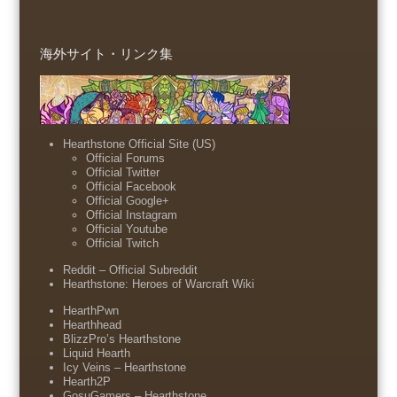
海外サイト・リンク集
Hearthstone Official Site (US)
Official Forums
Official Twitter
Official Facebook
Official Google+
Official Instagram
Official Youtube
Official Twitch
Reddit – Official Subreddit
Hearthstone: Heroes of Warcraft Wiki
HearthPwn
Hearthhead
BlizzPro’s Hearthstone
Liquid Hearth
Icy Veins – Hearthstone
Hearth2P
GosuGamers – Hearthstone