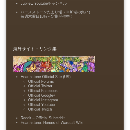
JubileE Youtubeチャンネル
ハースストーンたまり場（※炉端の集い）
毎週木曜日18時～定期開催中！
海外サイト・リンク集
Hearthstone Official Site (US)
Official Forums
Official Twitter
Official Facebook
Official Google+
Official Instagram
Official Youtube
Official Twitch
Reddit – Official Subreddit
Hearthstone: Heroes of Warcraft Wiki