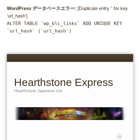
WordPress データベースエラー:
[Duplicate entry '' for key
'url_hash']
ALTER TABLE `wp_blc_links` ADD UNIQUE KEY
`url_hash` (`url_hash`)
Menu
Skip
to
content
Hearthstone Express
Hearthstone Japanese site
Menu
Skip