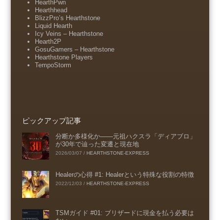
HearthPwn
Hearthhead
BlizzPro’s Hearthstone
Liquid Hearth
Icy Veins – Hearthstone
Hearth2P
GosuGamers – Hearthstone
Hearthstone Players
TempoStorm
ピックアップ記事
分断か多様化か――元祖ハクスラ「ディアブロ」
が30年で辿った変遷と現在地
2026/03/07
/
HEARTHSTONE-EXPRESS
Healerの心得 #1: Healerという特殊な役割の特徴
2022/12/03
/
HEARTHSTONE-EXPRESS
TSMガイド #01: ブリザードに現金を払う必要は