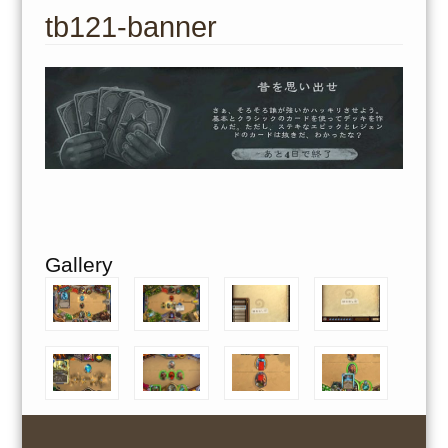
to
tb121-banner
content
Gallery