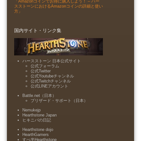
「Amazonコインでお得に購入しよう！ – ハー
スストーンにおけるAmazonコインの詳細と使い
方」
国内サイト・リンク集
ハースストーン 日本公式サイト
公式フォーラム
公式Twitter
公式Youtubeチャンネル
公式Twitchチャンネル
公式LINEアカウント
Battle.net（日本）
ブリザード・サポート（日本）
Nemukejp
Hearthstone Japan
ヒキニパの日記
Hearthstone dojo
HearthGamers
すべ半Hearthstone