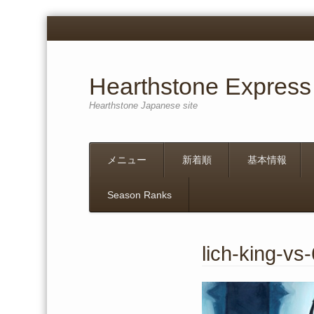
Hearthstone Express
Hearthstone Japanese site
Menu
Skip
メニュー
新着順
基本情報
to
content
Season Ranks
lich-king-vs