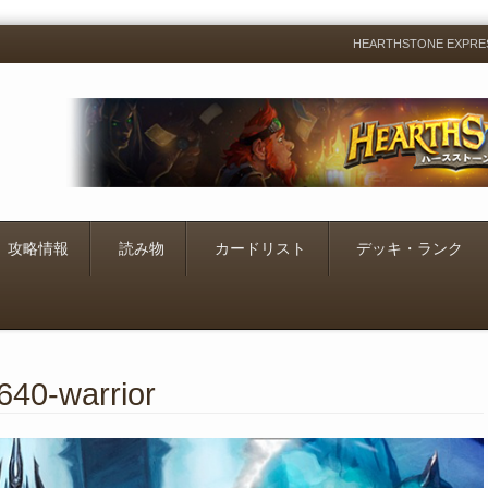
HEARTHSTONE EXP
Menu
Skip
to
content
攻略情報
読み物
カードリスト
デッキ・ランク
-640-warrior