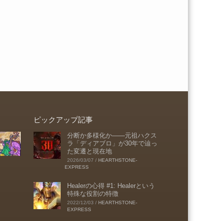
ピックアップ記事
分断か多様化か――元祖ハクス
ラ「ディアブロ」が30年で辿っ
た変遷と現在地
2026/03/07
/
HEARTHSTONE-
EXPRESS
Healerの心得 #1: Healerという
特殊な役割の特徴
2022/12/03
/
HEARTHSTONE-
EXPRESS