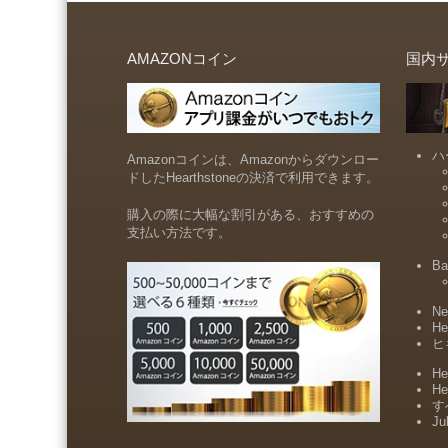
AMAZONコイン
国内
ハ
Amazonコインは、Amazonからダウンロー
ドしたHearthstoneの決済で利用できます。
購入の際に大幅な割引がある、おすすめの
支払い方法です。
Ba
Ne
He
ヒ
He
He
すべ
Ju