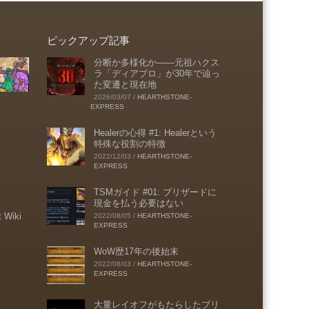
ピックアップ記事
分断か多様化か――元祖ハクス
ラ「ディアブロ」が30年で辿っ
た変遷と現在地
2026/03/07
/
HEARTHSTONE-
EXPRESS
Healerの心得 #1: Healerという
特殊な役割の特徴
2022/12/03
/
HEARTHSTONE-
EXPRESS
TSMガイド #01: ブリザードに
現金を払う必要はない
t Wiki
2022/08/05
/
HEARTHSTONE-
EXPRESS
WoW歴17年の後始末
2022/08/03
/
HEARTHSTONE-
EXPRESS
大量レイオフがもたらしたブリ