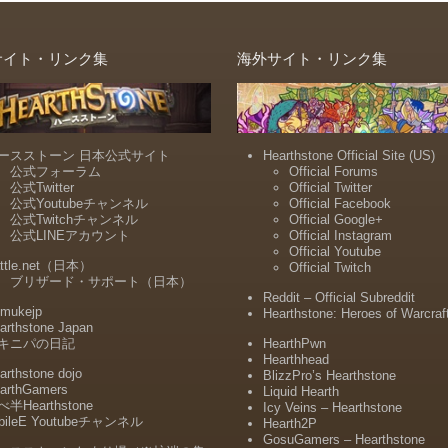
サイト・リンク集
海外サイト・リンク集
ースストーン 日本公式サイト
Hearthstone Official Site (US)
公式フォーラム
Official Forums
公式Twitter
Official Twitter
公式Youtubeチャンネル
Official Facebook
公式Twitchチャンネル
Official Google+
公式LINEアカウント
Official Instagram
Official Youtube
ttle.net（日本）
Official Twitch
ブリザード・サポート（日本）
Reddit – Official Subreddit
mukejp
Hearthstone: Heroes of Warcraf
arthstone Japan
キニパの日記
HearthPwn
Hearthhead
arthstone dojo
BlizzPro’s Hearthstone
arthGamers
Liquid Hearth
半Hearthstone
Icy Veins – Hearthstone
bileE Youtubeチャンネル
Hearth2P
GosuGamers – Hearthstone