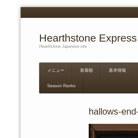
Hearthstone Express
Hearthstone Japanese site
Menu
Skip
メニュー
新着順
基本情報
to
content
Season Ranks
hallows-end