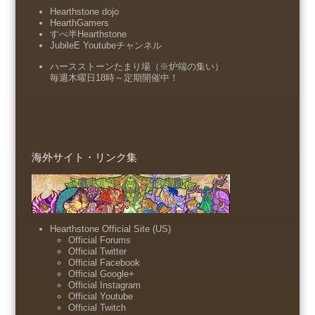
Hearthstone dojo
HearthGamers
すべ半Hearthstone
JubileE Youtubeチャンネル
ハースストーンたまり場（※炉端の集い）
毎週木曜日18時～定期開催中！
海外サイト・リンク集
Hearthstone Official Site (US)
Official Forums
Official Twitter
Official Facebook
Official Google+
Official Instagram
Official Youtube
Official Twitch