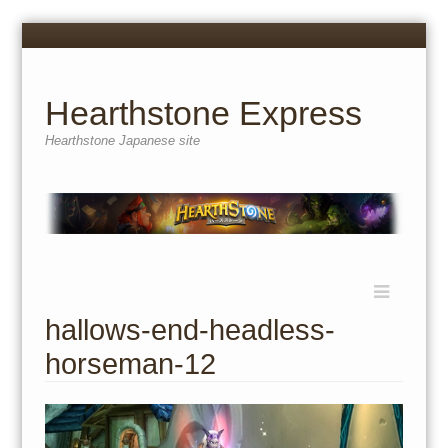
Menu
Skip
to
content
Hearthstone Express
Hearthstone Japanese site
Menu
Skip
to
hallows-end-headless-
content
horseman-12