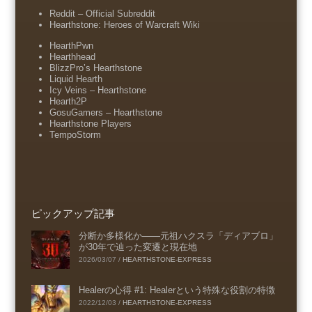
Reddit – Official Subreddit
Hearthstone: Heroes of Warcraft Wiki
HearthPwn
Hearthhead
BlizzPro’s Hearthstone
Liquid Hearth
Icy Veins – Hearthstone
Hearth2P
GosuGamers – Hearthstone
Hearthstone Players
TempoStorm
ピックアップ記事
分断か多様化か――元祖ハクスラ「ディアブロ」
が30年で辿った変遷と現在地
2026/03/07
/
HEARTHSTONE-EXPRESS
Healerの心得 #1: Healerという特殊な役割の特徴
2022/12/03
/
HEARTHSTONE-EXPRESS