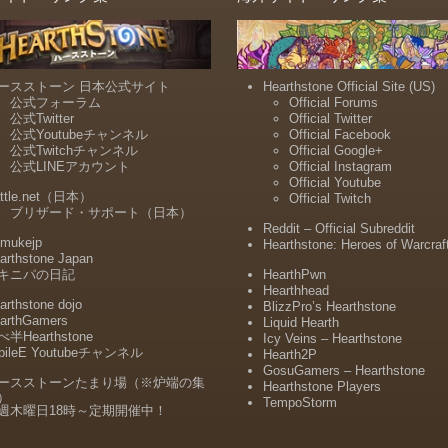
ースストーン 日本公式サイト
Hearthstone Official Site (US)
公式フォーラム
Official Forums
公式Twitter
Official Twitter
公式Youtubeチャンネル
Official Facebook
公式Twitchチャンネル
Official Google+
公式LINEアカウント
Official Instagram
Official Youtube
ttle.net（日本）
Official Twitch
ブリザード・サポート（日本）
Reddit – Official Subreddit
mukejp
Hearthstone: Heroes of Warcraf
arthstone Japan
キニパの日記
HearthPwn
Hearthhead
arthstone dojo
BlizzPro’s Hearthstone
arthGamers
Liquid Hearth
半Hearthstone
Icy Veins – Hearthstone
bileE Youtubeチャンネル
Hearth2P
GosuGamers – Hearthstone
ースストーンたまり場（※炉端の集
Hearthstone Players
）
TempoStorm
週木曜日18時～定期開催中！