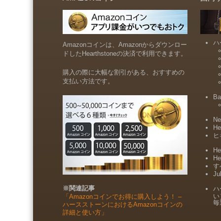
ハ
Amazonコインは、Amazonからダウンロー
ドしたHearthstoneの決済で利用できます。
購入の際に大幅な割引がある、おすすめの
支払い方法です。
Ba
Ne
He
ヒ
He
He
すべ
Ju
※関連記事
ハ
い
「Amazonコインでお得に購入しよう！ –
毎
ハースストーンにおけるAmazonコインの
詳細と使い方」