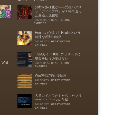
分断か多様化か――元祖ハクス
ラ「ディアブロ」が30年で辿っ
た変遷と現在地
2026/03/07
/
HEARTHSTONE-
EXPRESS
Healerの心得 #1: Healerという
特殊な役割の特徴
2022/12/03
/
HEARTHSTONE-
EXPRESS
TSMガイド #01: ブリザードに
現金を払う必要はない
t Wiki
2022/08/05
/
HEARTHSTONE-
EXPRESS
WoW歴17年の後始末
2022/08/03
/
HEARTHSTONE-
EXPRESS
大量レイオフがもたらしたブリ
ザード・ファンの失望
2019/02/17
/
HEARTHSTONE-
EXPRESS