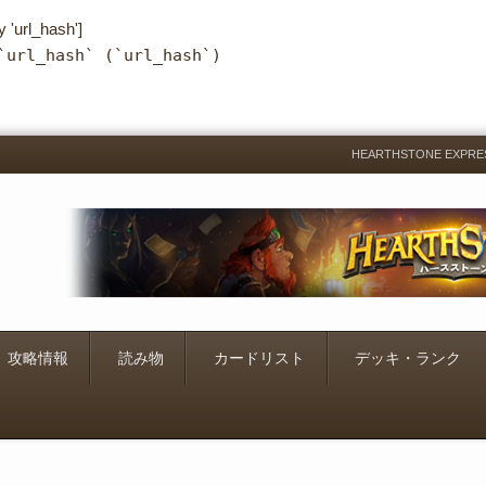
y 'url_hash']
`url_hash` (`url_hash`)
HEARTHSTONE EXP
Menu
Skip
to
content
攻略情報
読み物
カードリスト
デッキ・ランク