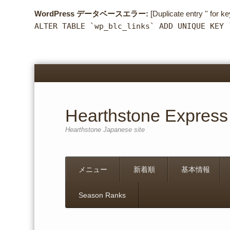
WordPress データベースエラー:
[Duplicate entry '' for ke
ALTER TABLE `wp_blc_links` ADD UNIQUE KEY 
Hearthstone Express
Hearthstone Japanese site
Menu
Skip
メニュー
新着順
基本情報
to
content
Season Ranks