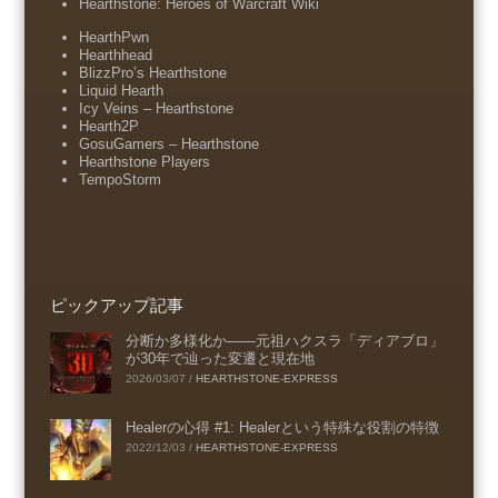
Hearthstone: Heroes of Warcraft Wiki
HearthPwn
Hearthhead
BlizzPro’s Hearthstone
Liquid Hearth
Icy Veins – Hearthstone
Hearth2P
GosuGamers – Hearthstone
Hearthstone Players
TempoStorm
ピックアップ記事
分断か多様化か――元祖ハクスラ「ディアブロ」
が30年で辿った変遷と現在地
2026/03/07
/
HEARTHSTONE-EXPRESS
Healerの心得 #1: Healerという特殊な役割の特徴
2022/12/03
/
HEARTHSTONE-EXPRESS