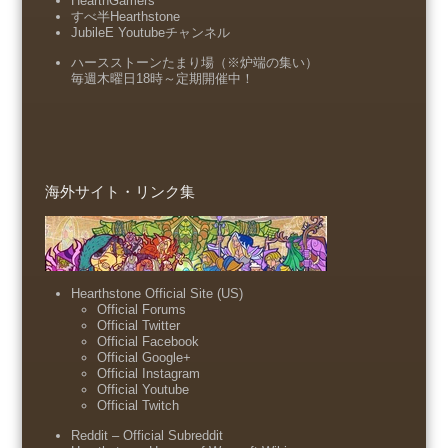
HearthGamers
すべ半Hearthstone
JubileE Youtubeチャンネル
ハースストーンたまり場（※炉端の集い）
毎週木曜日18時～定期開催中！
海外サイト・リンク集
Hearthstone Official Site (US)
Official Forums
Official Twitter
Official Facebook
Official Google+
Official Instagram
Official Youtube
Official Twitch
Reddit – Official Subreddit