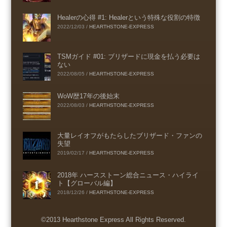
Healerの心得 #1: Healerという特殊な役割の特徴
2022/12/03
/
HEARTHSTONE-EXPRESS
TSMガイド #01: ブリザードに現金を払う必要は
ない
2022/08/05
/
HEARTHSTONE-EXPRESS
WoW歴17年の後始末
2022/08/03
/
HEARTHSTONE-EXPRESS
大量レイオフがもたらしたブリザード・ファンの
失望
2019/02/17
/
HEARTHSTONE-EXPRESS
2018年 ハースストーン総合ニュース・ハイライ
ト【グローバル編】
2018/12/26
/
HEARTHSTONE-EXPRESS
©2013 Hearthstone Express All Rights Reserved.