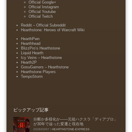
Official Google+
Official Instagram
Official Youtube
Official Twitch
Reddit – Official Subreddit
Hearthstone: Heroes of Warcraft Wiki
HearthPwn
Hearthhead
BlizzPro’s Hearthstone
Liquid Hearth
Icy Veins – Hearthstone
Hearth2P
GosuGamers – Hearthstone
Hearthstone Players
TempoStorm
ピックアップ記事
分断か多様化か――元祖ハクスラ「ディアブロ」
が30年で辿った変遷と現在地
2026/03/07
/
HEARTHSTONE-EXPRESS