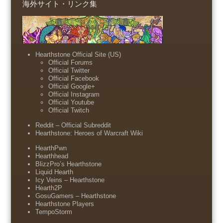
海外サイト・リンク集
Hearthstone Official Site (US)
Official Forums
Official Twitter
Official Facebook
Official Google+
Official Instagram
Official Youtube
Official Twitch
Reddit – Official Subreddit
Hearthstone: Heroes of Warcraft Wiki
HearthPwn
Hearthhead
BlizzPro’s Hearthstone
Liquid Hearth
Icy Veins – Hearthstone
Hearth2P
GosuGamers – Hearthstone
Hearthstone Players
TempoStorm