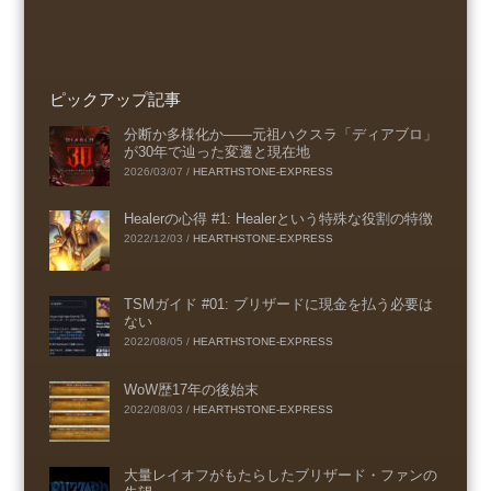
ピックアップ記事
分断か多様化か――元祖ハクスラ「ディアブロ」
が30年で辿った変遷と現在地
2026/03/07
/
HEARTHSTONE-EXPRESS
Healerの心得 #1: Healerという特殊な役割の特徴
2022/12/03
/
HEARTHSTONE-EXPRESS
TSMガイド #01: ブリザードに現金を払う必要は
ない
2022/08/05
/
HEARTHSTONE-EXPRESS
WoW歴17年の後始末
2022/08/03
/
HEARTHSTONE-EXPRESS
大量レイオフがもたらしたブリザード・ファンの