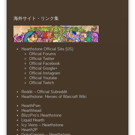
海外サイト・リンク集
Hearthstone Official Site (US)
Official Forums
Official Twitter
Official Facebook
Official Google+
Official Instagram
Official Youtube
Official Twitch
Reddit – Official Subreddit
Hearthstone: Heroes of Warcraft Wiki
HearthPwn
Hearthhead
BlizzPro’s Hearthstone
Liquid Hearth
Icy Veins – Hearthstone
Hearth2P
GosuGamers – Hearthstone