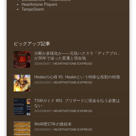
Hearthstone Players
TempoStorm
ピックアップ記事
分断か多様化か――元祖ハクスラ「ディアブロ」
が30年で辿った変遷と現在地
2026/03/07
/
HEARTHSTONE-EXPRESS
Healerの心得 #1: Healerという特殊な役割の特徴
2022/12/03
/
HEARTHSTONE-EXPRESS
TSMガイド #01: ブリザードに現金を払う必要は
ない
2022/08/05
/
HEARTHSTONE-EXPRESS
WoW歴17年の後始末
2022/08/03
/
HEARTHSTONE-EXPRESS