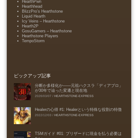
HearthPwn
Hearthhead
BlizzPro’s Hearthstone
Liquid Hearth
Icy Veins – Hearthstone
Hearth2P
GosuGamers – Hearthstone
Hearthstone Players
TempoStorm
ピックアップ記事
分断か多様化か――元祖ハクスラ「ディアブロ」
が30年で辿った変遷と現在地
2026/03/07
/
HEARTHSTONE-EXPRESS
Healerの心得 #1: Healerという特殊な役割の特徴
2022/12/03
/
HEARTHSTONE-EXPRESS
TSMガイド #01: ブリザードに現金を払う必要は