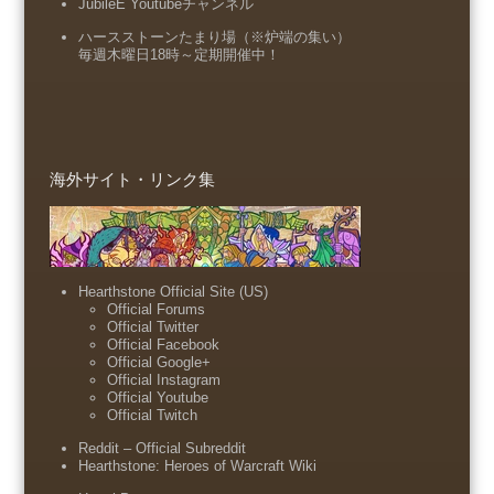
JubileE Youtubeチャンネル
ハースストーンたまり場（※炉端の集い）
毎週木曜日18時～定期開催中！
海外サイト・リンク集
Hearthstone Official Site (US)
Official Forums
Official Twitter
Official Facebook
Official Google+
Official Instagram
Official Youtube
Official Twitch
Reddit – Official Subreddit
Hearthstone: Heroes of Warcraft Wiki