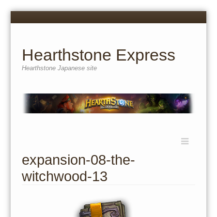
Menu
Skip
to
content
Hearthstone Express
Hearthstone Japanese site
Menu
Skip
to
expansion-08-the-
content
witchwood-13