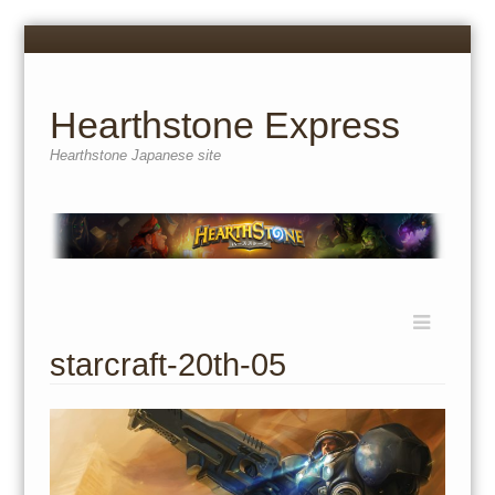
Menu
Skip
to
content
Hearthstone Express
Hearthstone Japanese site
Menu
Skip
to
starcraft-20th-05
content