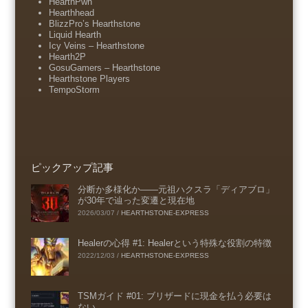
HearthPwn
Hearthhead
BlizzPro’s Hearthstone
Liquid Hearth
Icy Veins – Hearthstone
Hearth2P
GosuGamers – Hearthstone
Hearthstone Players
TempoStorm
ピックアップ記事
分断か多様化か――元祖ハクスラ「ディアブロ」
が30年で辿った変遷と現在地
2026/03/07
/
HEARTHSTONE-EXPRESS
Healerの心得 #1: Healerという特殊な役割の特徴
2022/12/03
/
HEARTHSTONE-EXPRESS
TSMガイド #01: ブリザードに現金を払う必要は
ない