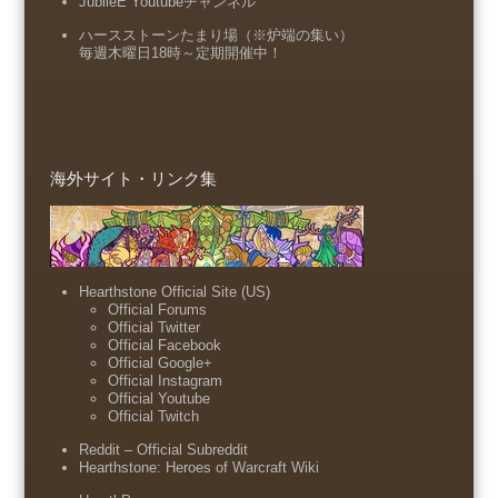
JubileE Youtubeチャンネル
ハースストーンたまり場（※炉端の集い）
毎週木曜日18時～定期開催中！
海外サイト・リンク集
Hearthstone Official Site (US)
Official Forums
Official Twitter
Official Facebook
Official Google+
Official Instagram
Official Youtube
Official Twitch
Reddit – Official Subreddit
Hearthstone: Heroes of Warcraft Wiki