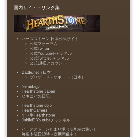
国内サイト・リンク集
ハースストーン 日本公式サイト
公式フォーラム
公式Twitter
公式Youtubeチャンネル
公式Twitchチャンネル
公式LINEアカウント
Battle.net（日本）
ブリザード・サポート（日本）
Nemukejp
Hearthstone Japan
ヒキニパの日記
Hearthstone dojo
HearthGamers
すべ半Hearthstone
JubileE Youtubeチャンネル
ハースストーンたまり場（※炉端の集い）
毎週木曜日18時～定期開催中！