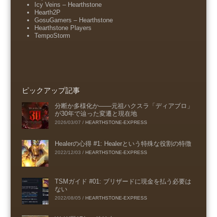
Icy Veins – Hearthstone
Hearth2P
GosuGamers – Hearthstone
Hearthstone Players
TempoStorm
ピックアップ記事
分断か多様化か――元祖ハクスラ「ディアブロ」
が30年で辿った変遷と現在地
2026/03/07
/
HEARTHSTONE-EXPRESS
Healerの心得 #1: Healerという特殊な役割の特徴
2022/12/03
/
HEARTHSTONE-EXPRESS
TSMガイド #01: ブリザードに現金を払う必要は
ない
2022/08/05
/
HEARTHSTONE-EXPRESS