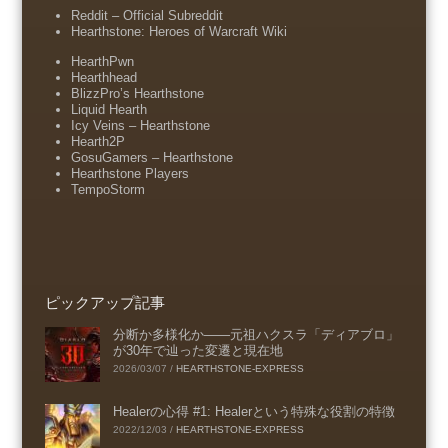
Reddit – Official Subreddit
Hearthstone: Heroes of Warcraft Wiki
HearthPwn
Hearthhead
BlizzPro’s Hearthstone
Liquid Hearth
Icy Veins – Hearthstone
Hearth2P
GosuGamers – Hearthstone
Hearthstone Players
TempoStorm
ピックアップ記事
分断か多様化か――元祖ハクスラ「ディアブロ」
が30年で辿った変遷と現在地
2026/03/07
/
HEARTHSTONE-EXPRESS
Healerの心得 #1: Healerという特殊な役割の特徴
2022/12/03
/
HEARTHSTONE-EXPRESS