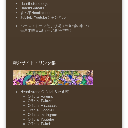
Hearthstone dojo
HearthGamers
すべ半Hearthstone
JubileE Youtubeチャンネル
ハースストーンたまり場（※炉端の集い）
毎週木曜日18時～定期開催中！
海外サイト・リンク集
Hearthstone Official Site (US)
Official Forums
Official Twitter
Official Facebook
Official Google+
Official Instagram
Official Youtube
Official Twitch