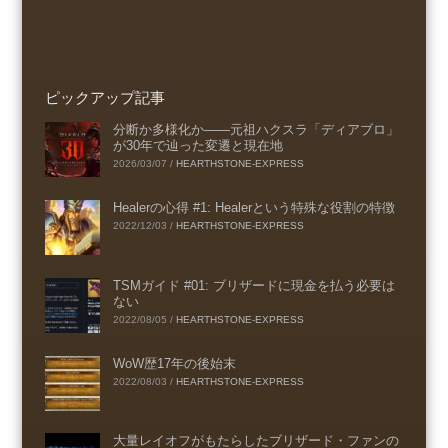
ピックアップ記事
分断か多様化か――元祖ハクスラ「ディアブロ」
が30年で辿った変遷と現在地
2026/03/07
/
HEARTHSTONE-EXPRESS
Healerの心得 #1: Healerという特殊な役割の特徴
2022/12/03
/
HEARTHSTONE-EXPRESS
TSMガイド #01: ブリザードに現金を払う必要は
ない
2022/08/05
/
HEARTHSTONE-EXPRESS
WoW歴17年の後始末
2022/08/03
/
HEARTHSTONE-EXPRESS
大量レイオフがもたらしたブリザード・ファンの