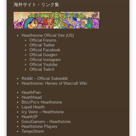
海外サイト・リンク集
Hearthstone Official Site (US)
Official Forums
Official Twitter
Official Facebook
Official Google+
Official Instagram
Official Youtube
Official Twitch
Reddit – Official Subreddit
Hearthstone: Heroes of Warcraft Wiki
HearthPwn
Hearthhead
BlizzPro’s Hearthstone
Liquid Hearth
Icy Veins – Hearthstone
Hearth2P
GosuGamers – Hearthstone
Hearthstone Players
TempoStorm