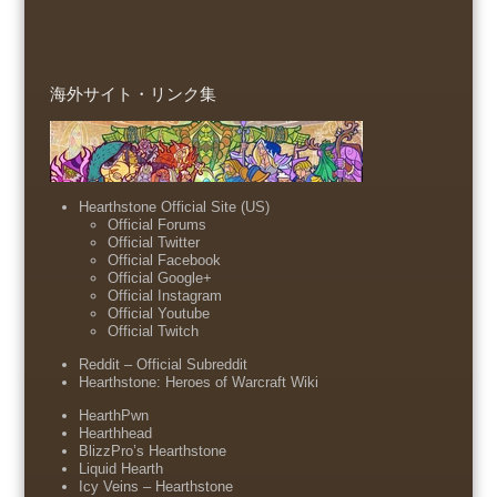
海外サイト・リンク集
Hearthstone Official Site (US)
Official Forums
Official Twitter
Official Facebook
Official Google+
Official Instagram
Official Youtube
Official Twitch
Reddit – Official Subreddit
Hearthstone: Heroes of Warcraft Wiki
HearthPwn
Hearthhead
BlizzPro’s Hearthstone
Liquid Hearth
Icy Veins – Hearthstone