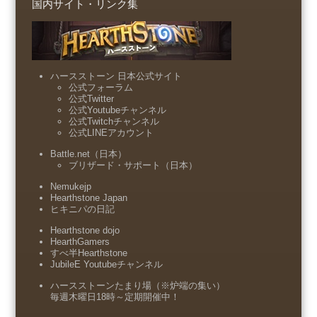
国内サイト・リンク集
ハースストーン 日本公式サイト
公式フォーラム
公式Twitter
公式Youtubeチャンネル
公式Twitchチャンネル
公式LINEアカウント
Battle.net（日本）
ブリザード・サポート（日本）
Nemukejp
Hearthstone Japan
ヒキニパの日記
Hearthstone dojo
HearthGamers
すべ半Hearthstone
JubileE Youtubeチャンネル
ハースストーンたまり場（※炉端の集い）
毎週木曜日18時～定期開催中！