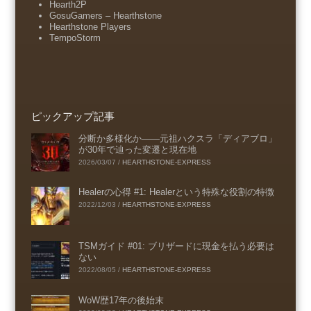
Hearth2P
GosuGamers – Hearthstone
Hearthstone Players
TempoStorm
ピックアップ記事
分断か多様化か――元祖ハクスラ「ディアブロ」
が30年で辿った変遷と現在地
2026/03/07
/
HEARTHSTONE-EXPRESS
Healerの心得 #1: Healerという特殊な役割の特徴
2022/12/03
/
HEARTHSTONE-EXPRESS
TSMガイド #01: ブリザードに現金を払う必要は
ない
2022/08/05
/
HEARTHSTONE-EXPRESS
WoW歴17年の後始末