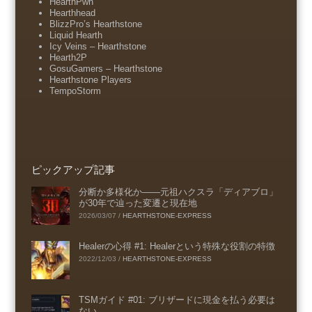
HearthPwn
Hearthhead
BlizzPro’s Hearthstone
Liquid Hearth
Icy Veins – Hearthstone
Hearth2P
GosuGamers – Hearthstone
Hearthstone Players
TempoStorm
ピックアップ記事
分断か多様化か――元祖ハクスラ「ディアブロ」
が30年で辿った変遷と現在地
2026/03/07
/
HEARTHSTONE-EXPRESS
Healerの心得 #1: Healerという特殊な役割の特徴
2022/12/03
/
HEARTHSTONE-EXPRESS
TSMガイド #01: ブリザードに現金を払う必要は
ない