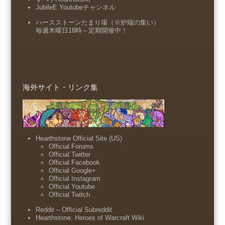
JubileE Youtubeチャンネル
ハースストーンたまり場（※炉端の集い）
毎週木曜日18時～定期開催中！
海外サイト・リンク集
Hearthstone Official Site (US)
Official Forums
Official Twitter
Official Facebook
Official Google+
Official Instagram
Official Youtube
Official Twitch
Reddit – Official Subreddit
Hearthstone: Heroes of Warcraft Wiki