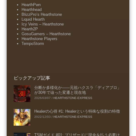
HearthPwn
Hearthhead
BlizzPro’s Hearthstone
Liquid Hearth
Icy Veins – Hearthstone
Hearth2P
GosuGamers – Hearthstone
Hearthstone Players
TempoStorm
ピックアップ記事
分断か多様化か――元祖ハクスラ「ディアブロ」
が30年で辿った変遷と現在地
2026/03/07
/
HEARTHSTONE-EXPRESS
Healerの心得 #1: Healerという特殊な役割の特徴
2022/12/03
/
HEARTHSTONE-EXPRESS
TSMガイド #01: ブリザードに現金を払う必要は