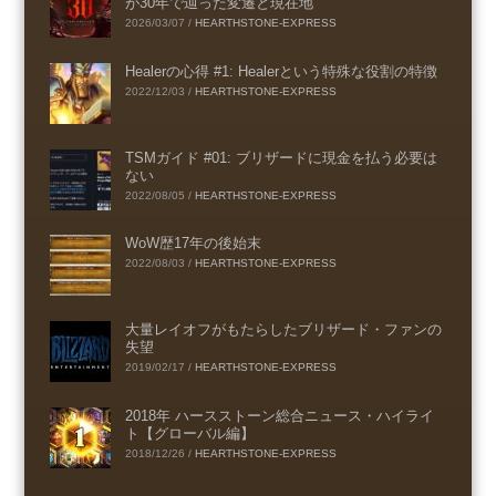
が30年で辿った変遷と現在地
2026/03/07
/
HEARTHSTONE-EXPRESS
Healerの心得 #1: Healerという特殊な役割の特徴
2022/12/03
/
HEARTHSTONE-EXPRESS
TSMガイド #01: ブリザードに現金を払う必要は
ない
2022/08/05
/
HEARTHSTONE-EXPRESS
WoW歴17年の後始末
2022/08/03
/
HEARTHSTONE-EXPRESS
大量レイオフがもたらしたブリザード・ファンの
失望
2019/02/17
/
HEARTHSTONE-EXPRESS
2018年 ハースストーン総合ニュース・ハイライ
ト【グローバル編】
2018/12/26
/
HEARTHSTONE-EXPRESS