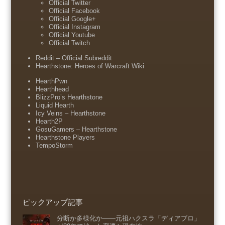
Official Twitter
Official Facebook
Official Google+
Official Instagram
Official Youtube
Official Twitch
Reddit – Official Subreddit
Hearthstone: Heroes of Warcraft Wiki
HearthPwn
Hearthhead
BlizzPro’s Hearthstone
Liquid Hearth
Icy Veins – Hearthstone
Hearth2P
GosuGamers – Hearthstone
Hearthstone Players
TempoStorm
ピックアップ記事
分断か多様化か――元祖ハクスラ「ディアブロ」