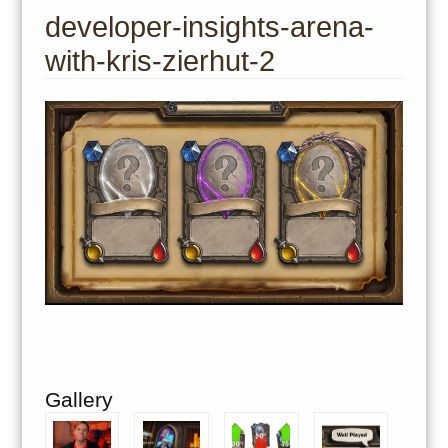
to
developer-insights-arena-
content
with-kris-zierhut-2
Gallery