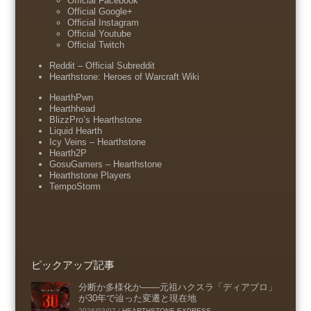
Official Facebook
Official Google+
Official Instagram
Official Youtube
Official Twitch
Reddit – Official Subreddit
Hearthstone: Heroes of Warcraft Wiki
HearthPwn
Hearthhead
BlizzPro’s Hearthstone
Liquid Hearth
Icy Veins – Hearthstone
Hearth2P
GosuGamers – Hearthstone
Hearthstone Players
TempoStorm
ピックアップ記事
分断か多様化か――元祖ハクスラ「ディアブロ」
が30年で辿った変遷と現在地
2026/03/07
/
HEARTHSTONE-EXPRESS