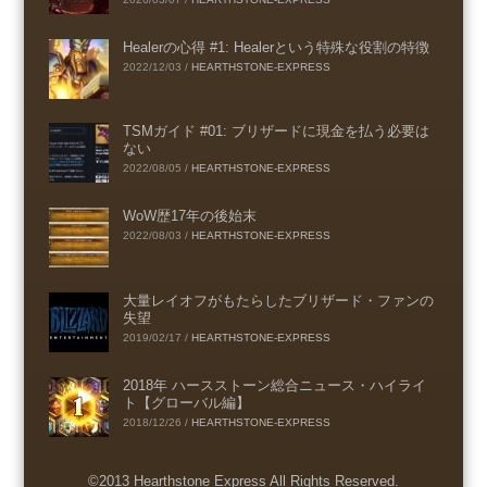
Healerの心得 #1: Healerという特殊な役割の特徴
2022/12/03
/
HEARTHSTONE-EXPRESS
TSMガイド #01: ブリザードに現金を払う必要は
ない
2022/08/05
/
HEARTHSTONE-EXPRESS
WoW歴17年の後始末
2022/08/03
/
HEARTHSTONE-EXPRESS
大量レイオフがもたらしたブリザード・ファンの
失望
2019/02/17
/
HEARTHSTONE-EXPRESS
2018年 ハースストーン総合ニュース・ハイライ
ト【グローバル編】
2018/12/26
/
HEARTHSTONE-EXPRESS
©2013 Hearthstone Express All Rights Reserved.