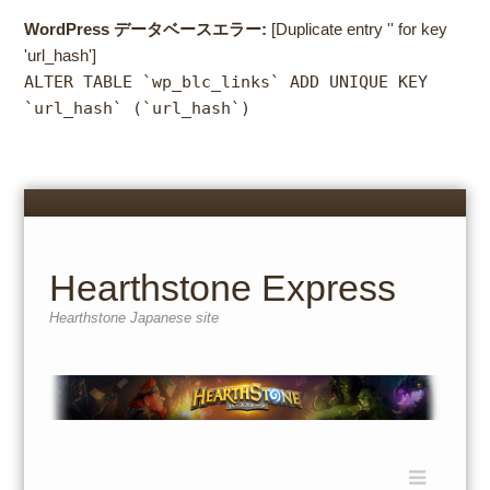
WordPress データベースエラー:
[Duplicate entry '' for key
'url_hash']
ALTER TABLE `wp_blc_links` ADD UNIQUE KEY
`url_hash` (`url_hash`)
Menu
Skip
to
content
Hearthstone Express
Hearthstone Japanese site
Menu
Skip