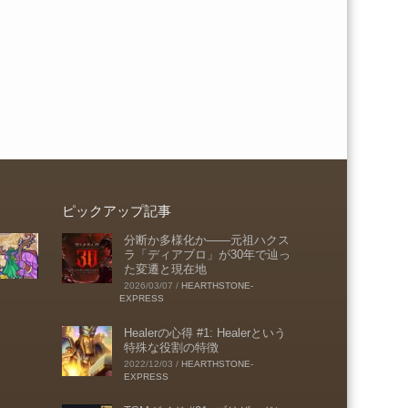
ピックアップ記事
分断か多様化か――元祖ハクス
ラ「ディアブロ」が30年で辿っ
た変遷と現在地
2026/03/07
/
HEARTHSTONE-
EXPRESS
Healerの心得 #1: Healerという
特殊な役割の特徴
2022/12/03
/
HEARTHSTONE-
EXPRESS