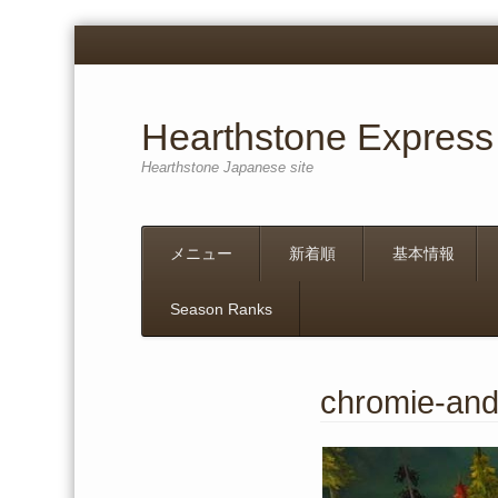
Hearthstone Express
Hearthstone Japanese site
Menu
Skip
メニュー
新着順
基本情報
to
content
Season Ranks
chromie-and