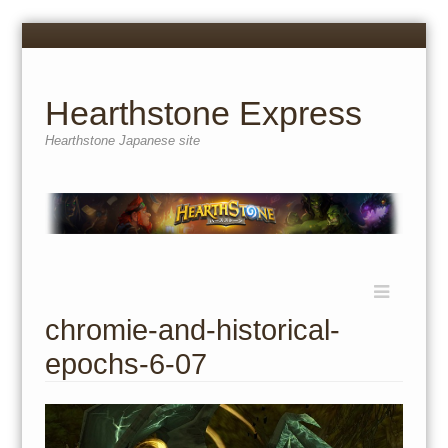
Menu
Skip
to
content
Hearthstone Express
Hearthstone Japanese site
Menu
Skip
to
chromie-and-historical-
content
epochs-6-07