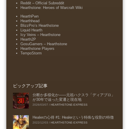
Reddit – Official Subreddit
Hearthstone: Heroes of Warcraft Wiki
HearthPwn
Hearthhead
BlizzPro’s Hearthstone
Liquid Hearth
Icy Veins – Hearthstone
Hearth2P
GosuGamers – Hearthstone
Hearthstone Players
TempoStorm
ピックアップ記事
分断か多様化か――元祖ハクスラ「ディアブロ」
が30年で辿った変遷と現在地
2026/03/07
/
HEARTHSTONE-EXPRESS
Healerの心得 #1: Healerという特殊な役割の特徴
2022/12/03
/
HEARTHSTONE-EXPRESS