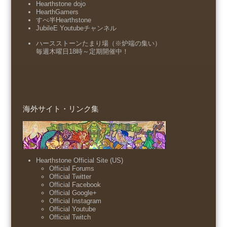
Hearthstone dojo
HearthGamers
すべ半Hearthstone
JubileE Youtubeチャンネル
ハースストーンたまり場（※炉端の集い）
毎週木曜日18時～定期開催中！
海外サイト・リンク集
Hearthstone Official Site (US)
Official Forums
Official Twitter
Official Facebook
Official Google+
Official Instagram
Official Youtube
Official Twitch