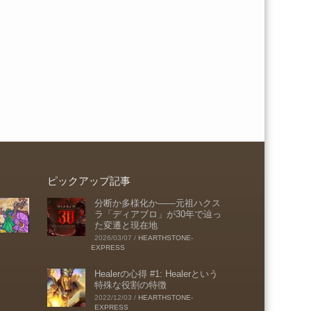
ピックアップ記事
分断か多様化か――元祖ハクス
ラ「ディアブロ」が30年で辿っ
た変遷と現在地
2026/03/07
/
HEARTHSTONE-
EXPRESS
Healerの心得 #1: Healerという
特殊な役割の特徴
2022/12/03
/
HEARTHSTONE-
EXPRESS