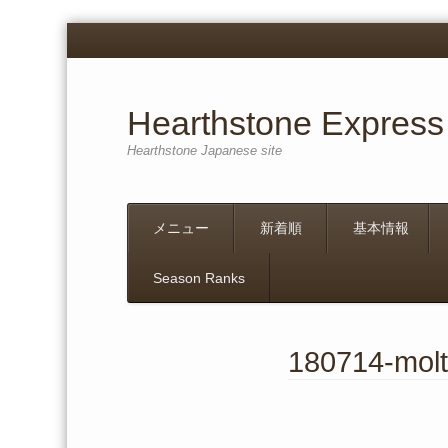
Hearthstone Express
Hearthstone Japanese site
Menu
Skip
メニュー
新着順
基本情報
to
content
Season Ranks
180714-molt