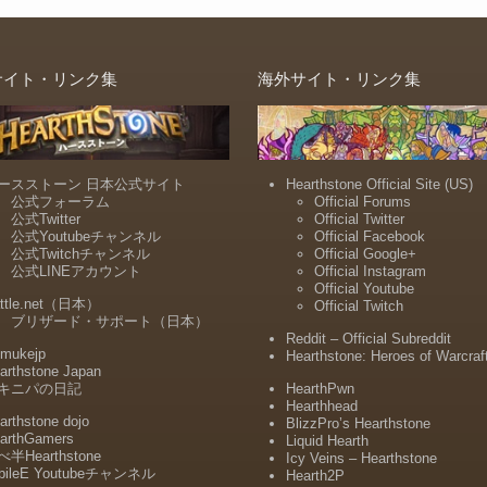
サイト・リンク集
海外サイト・リンク集
ースストーン 日本公式サイト
Hearthstone Official Site (US)
公式フォーラム
Official Forums
公式Twitter
Official Twitter
公式Youtubeチャンネル
Official Facebook
公式Twitchチャンネル
Official Google+
公式LINEアカウント
Official Instagram
Official Youtube
ttle.net（日本）
Official Twitch
ブリザード・サポート（日本）
Reddit – Official Subreddit
mukejp
Hearthstone: Heroes of Warcraf
arthstone Japan
キニパの日記
HearthPwn
Hearthhead
arthstone dojo
BlizzPro’s Hearthstone
arthGamers
Liquid Hearth
半Hearthstone
Icy Veins – Hearthstone
bileE Youtubeチャンネル
Hearth2P