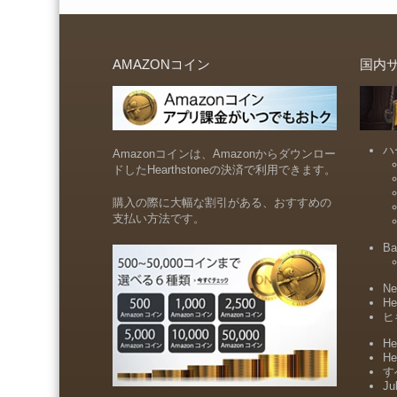
AMAZONコイン
国内
ハ
Amazonコインは、Amazonからダウンロー
ドしたHearthstoneの決済で利用できます。
購入の際に大幅な割引がある、おすすめの
支払い方法です。
Ba
Ne
He
ヒ
He
He
すべ
Ju