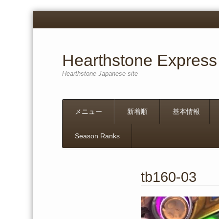
Hearthstone Express
Hearthstone Japanese site
Menu
Skip
メニュー
新着順
基本情報
to
content
Season Ranks
tb160-03