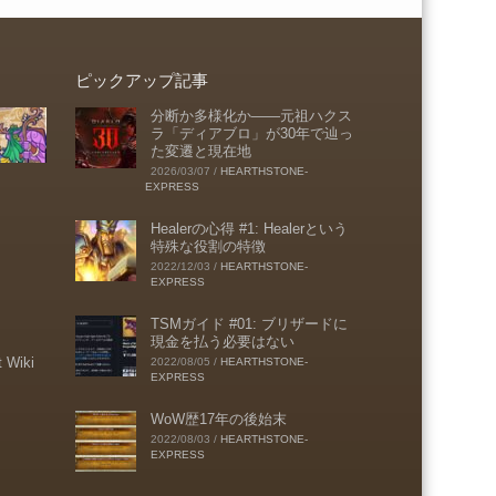
ピックアップ記事
分断か多様化か――元祖ハクス
ラ「ディアブロ」が30年で辿っ
た変遷と現在地
2026/03/07
/
HEARTHSTONE-
EXPRESS
Healerの心得 #1: Healerという
特殊な役割の特徴
2022/12/03
/
HEARTHSTONE-
EXPRESS
TSMガイド #01: ブリザードに
現金を払う必要はない
t Wiki
2022/08/05
/
HEARTHSTONE-
EXPRESS
WoW歴17年の後始末
2022/08/03
/
HEARTHSTONE-
EXPRESS