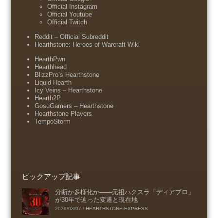
Official Instagram
Official Youtube
Official Twitch
Reddit – Official Subreddit
Hearthstone: Heroes of Warcraft Wiki
HearthPwn
Hearthhead
BlizzPro’s Hearthstone
Liquid Hearth
Icy Veins – Hearthstone
Hearth2P
GosuGamers – Hearthstone
Hearthstone Players
TempoStorm
ピックアップ記事
分断か多様化か――元祖ハクスラ「ディアブロ」
が30年で辿った変遷と現在地
2026/03/07
/
HEARTHSTONE-EXPRESS