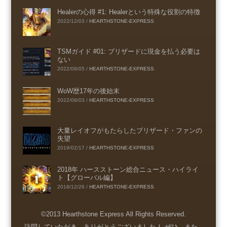
Healerの心得 #1: Healerという特殊な役割の特徴
2022/12/03
/
HEARTHSTONE-EXPRESS
TSMガイド #01: ブリザードに現金を払う必要は
ない
2022/08/05
/
HEARTHSTONE-EXPRESS
WoW歴17年の後始末
2022/08/03
/
HEARTHSTONE-EXPRESS
大量レイオフがもたらしたブリザード・ファンの
失望
2019/02/17
/
HEARTHSTONE-EXPRESS
2018年 ハースストーン総合ニュース・ハイライ
ト【グローバル編】
2018/12/26
/
HEARTHSTONE-EXPRESS
©2013 Hearthstone Express All Rights Reserved.
Menu
訪問していただき、ありがとうございました！ ぜひ、また