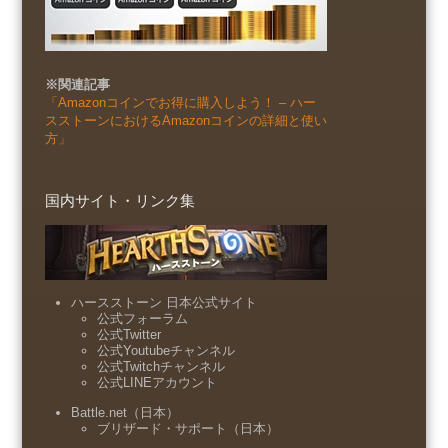
※関連記事
「Amazonコインでお得に購入しよう！ – ハー
スストーンにおけるAmazonコインの詳細と使い
方」
国内サイト・リンク集
ハースストーン 日本公式サイト
公式フォーラム
公式Twitter
公式Youtubeチャンネル
公式Twitchチャンネル
公式LINEアカウント
Battle.net（日本）
ブリザード・サポート（日本）