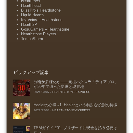
HearthPwn
Hearthhead
BlizzPro’s Hearthstone
Liquid Hearth
Icy Veins – Hearthstone
Hearth2P
GosuGamers – Hearthstone
Hearthstone Players
TempoStorm
ピックアップ記事
分断か多様化か――元祖ハクスラ「ディアブロ」
が30年で辿った変遷と現在地
2026/03/07
/
HEARTHSTONE-EXPRESS
Healerの心得 #1: Healerという特殊な役割の特徴
2022/12/03
/
HEARTHSTONE-EXPRESS
TSMガイド #01: ブリザードに現金を払う必要は
ない