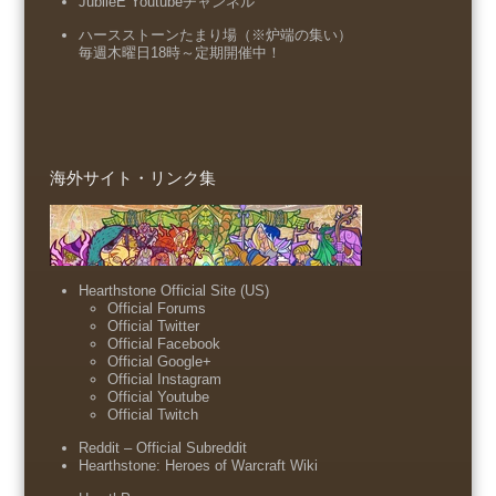
JubileE Youtubeチャンネル
ハースストーンたまり場（※炉端の集い）
毎週木曜日18時～定期開催中！
海外サイト・リンク集
Hearthstone Official Site (US)
Official Forums
Official Twitter
Official Facebook
Official Google+
Official Instagram
Official Youtube
Official Twitch
Reddit – Official Subreddit
Hearthstone: Heroes of Warcraft Wiki