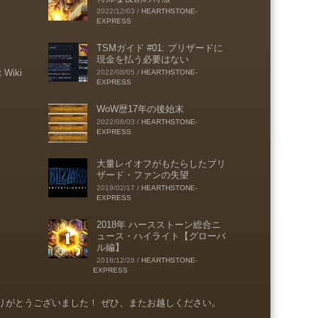
2022/12/03
/
HEARTHSTONE-
EXPRESS
TSMガイド #01: ブリザードに
現金を払う必要はない
t Wiki
2022/08/05
/
HEARTHSTONE-
EXPRESS
WoW歴17年の後始末
2022/08/03
/
HEARTHSTONE-
EXPRESS
大量レイオフがもたらしたブリ
ザード・ファンの失望
2019/02/17
/
HEARTHSTONE-
EXPRESS
2018年 ハースストーン総合ニ
ュース・ハイライト【グローバ
ル編】
2018/12/26
/
HEARTHSTONE-
EXPRESS
りがとうございました！ ぜひ、またお越しください。