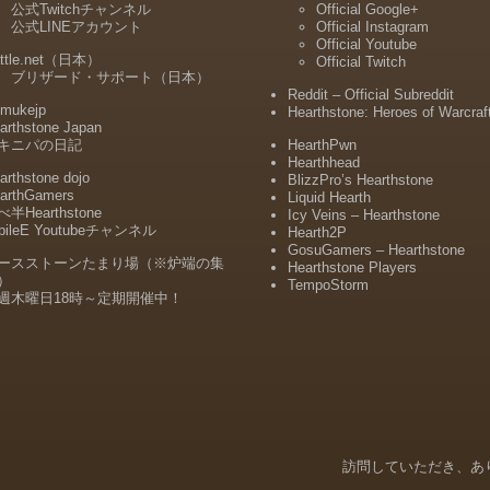
公式Twitchチャンネル
Official Google+
公式LINEアカウント
Official Instagram
Official Youtube
ttle.net（日本）
Official Twitch
ブリザード・サポート（日本）
Reddit – Official Subreddit
mukejp
Hearthstone: Heroes of Warcraf
arthstone Japan
キニパの日記
HearthPwn
Hearthhead
arthstone dojo
BlizzPro’s Hearthstone
arthGamers
Liquid Hearth
半Hearthstone
Icy Veins – Hearthstone
bileE Youtubeチャンネル
Hearth2P
GosuGamers – Hearthstone
ースストーンたまり場（※炉端の集
Hearthstone Players
）
TempoStorm
週木曜日18時～定期開催中！
Menu
訪問していただき、あ