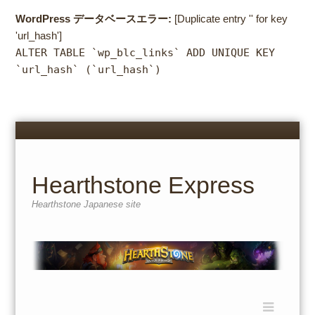
WordPress データベースエラー:
[Duplicate entry '' for key
'url_hash']
ALTER TABLE `wp_blc_links` ADD UNIQUE KEY
`url_hash` (`url_hash`)
Menu
Skip
to
content
Hearthstone Express
Hearthstone Japanese site
Menu
Skip