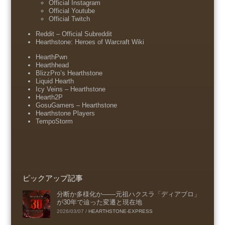
Official Instagram
Official Youtube
Official Twitch
Reddit – Official Subreddit
Hearthstone: Heroes of Warcraft Wiki
HearthPwn
Hearthhead
BlizzPro’s Hearthstone
Liquid Hearth
Icy Veins – Hearthstone
Hearth2P
GosuGamers – Hearthstone
Hearthstone Players
TempoStorm
ピックアップ記事
分断か多様化か――元祖ハクスラ「ディアブロ」
が30年で辿った変遷と現在地
2026/03/07
/
HEARTHSTONE-EXPRESS