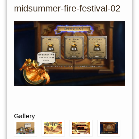
to
midsummer-fire-festival-02
content
Gallery