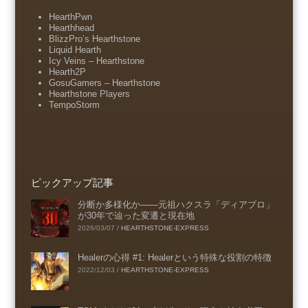
HearthPwn
Hearthhead
BlizzPro’s Hearthstone
Liquid Hearth
Icy Veins – Hearthstone
Hearth2P
GosuGamers – Hearthstone
Hearthstone Players
TempoStorm
ピックアップ記事
分断か多様化か――元祖ハクスラ「ディアブロ」
が30年で辿った変遷と現在地
2026/03/07
/
HEARTHSTONE-EXPRESS
Healerの心得 #1: Healerという特殊な役割の特徴
2022/12/03
/
HEARTHSTONE-EXPRESS