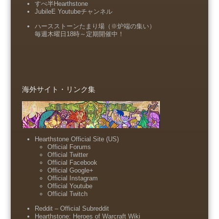
すべ半Hearthstone
JubileE Youtubeチャンネル
ハースストーンたまり場（※炉端の集い）
毎週木曜日18時～定期開催中！
海外サイト・リンク集
Hearthstone Official Site (US)
Official Forums
Official Twitter
Official Facebook
Official Google+
Official Instagram
Official Youtube
Official Twitch
Reddit – Official Subreddit
Hearthstone: Heroes of Warcraft Wiki