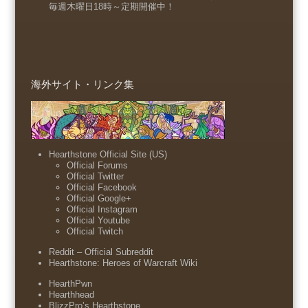
毎週木曜日18時～定期開催中！
海外サイト・リンク集
Hearthstone Official Site (US)
Official Forums
Official Twitter
Official Facebook
Official Google+
Official Instagram
Official Youtube
Official Twitch
Reddit – Official Subreddit
Hearthstone: Heroes of Warcraft Wiki
HearthPwn
Hearthhead
BlizzPro’s Hearthstone