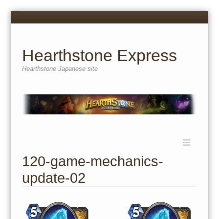
Menu
Skip
to
content
Hearthstone Express
Hearthstone Japanese site
Menu
Skip
to
120-game-mechanics-
content
update-02