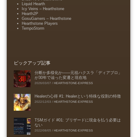
Liquid Hearth
Icy Veins – Hearthstone
Hearth2P
GosuGamers – Hearthstone
Hearthstone Players
TempoStorm
ピックアップ記事
分断か多様化か――元祖ハクスラ「ディアブロ」
が30年で辿った変遷と現在地
2026/03/07
/
HEARTHSTONE-EXPRESS
Healerの心得 #1: Healerという特殊な役割の特徴
2022/12/03
/
HEARTHSTONE-EXPRESS
TSMガイド #01: ブリザードに現金を払う必要は
ない
2022/08/05
/
HEARTHSTONE-EXPRESS