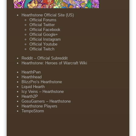
Hearthstone Official Site (US)
Official Forums
Official Twitter
Official Facebook
Official Google+
Official Instagram
Official Youtube
Official Twitch
Reddit – Official Subreddit
Hearthstone: Heroes of Warcraft Wiki
HearthPwn
Hearthhead
BlizzPro’s Hearthstone
Liquid Hearth
Icy Veins – Hearthstone
Hearth2P
GosuGamers – Hearthstone
Hearthstone Players
TempoStorm