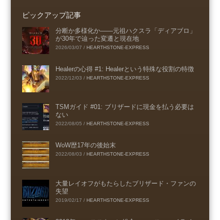
ピックアップ記事
分断か多様化か――元祖ハクスラ「ディアブロ」
が30年で辿った変遷と現在地
2026/03/07
/
HEARTHSTONE-EXPRESS
Healerの心得 #1: Healerという特殊な役割の特徴
2022/12/03
/
HEARTHSTONE-EXPRESS
TSMガイド #01: ブリザードに現金を払う必要は
ない
2022/08/05
/
HEARTHSTONE-EXPRESS
WoW歴17年の後始末
2022/08/03
/
HEARTHSTONE-EXPRESS
大量レイオフがもたらしたブリザード・ファンの
失望
2019/02/17
/
HEARTHSTONE-EXPRESS