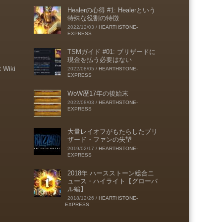
Healerの心得 #1: Healerという
特殊な役割の特徴
2022/12/03
/
HEARTHSTONE-
EXPRESS
TSMガイド #01: ブリザードに
現金を払う必要はない
t Wiki
2022/08/05
/
HEARTHSTONE-
EXPRESS
WoW歴17年の後始末
2022/08/03
/
HEARTHSTONE-
EXPRESS
大量レイオフがもたらしたブリ
ザード・ファンの失望
2019/02/17
/
HEARTHSTONE-
EXPRESS
2018年 ハースストーン総合ニ
ュース・ハイライト【グローバ
ル編】
2018/12/26
/
HEARTHSTONE-
EXPRESS