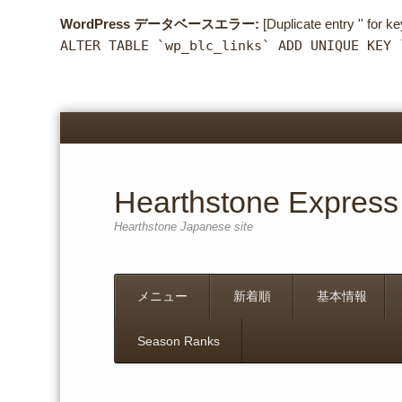
WordPress データベースエラー:
[Duplicate entry '' for ke
ALTER TABLE `wp_blc_links` ADD UNIQUE KEY 
Hearthstone Express
Hearthstone Japanese site
Menu
Skip
メニュー
新着順
基本情報
to
content
Season Ranks