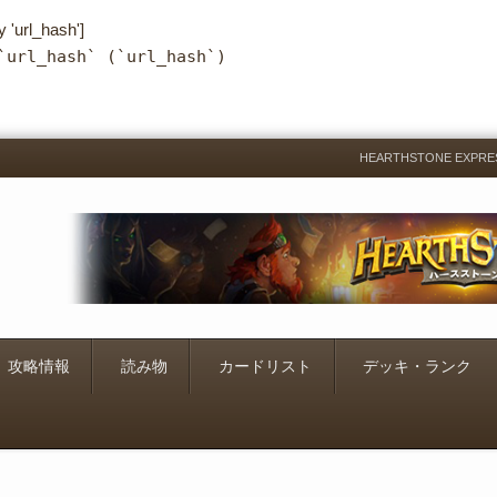
y 'url_hash']
`url_hash` (`url_hash`)
HEARTHSTONE EXP
Menu
Skip
to
content
攻略情報
読み物
カードリスト
デッキ・ランク