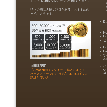
ドしたHearthstoneの決済で利用できます。
購入の際に大幅な割引がある、おすすめの
支払い方法です。
Ba
Ne
He
ヒ
He
He
すべ
Ju
※関連記事
ハ
い
「Amazonコインでお得に購入しよう！ –
毎
ハースストーンにおけるAmazonコインの
詳細と使い方」