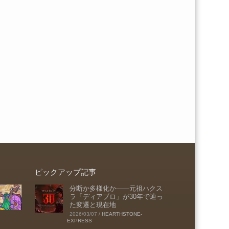
ピックアップ記事
分断か多様化か――元祖ハクス
ラ「ディアブロ」が30年で辿っ
た変遷と現在地
2026/03/07
/
HEARTHSTONE-
EXPRESS