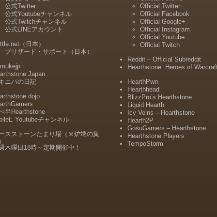
公式Twitter
Official Twitter
公式Youtubeチャンネル
Official Facebook
公式Twitchチャンネル
Official Google+
公式LINEアカウント
Official Instagram
Official Youtube
ttle.net（日本）
Official Twitch
ブリザード・サポート（日本）
Reddit – Official Subreddit
mukejp
Hearthstone: Heroes of Warcraf
arthstone Japan
キニパの日記
HearthPwn
Hearthhead
arthstone dojo
BlizzPro’s Hearthstone
arthGamers
Liquid Hearth
半Hearthstone
Icy Veins – Hearthstone
bileE Youtubeチャンネル
Hearth2P
GosuGamers – Hearthstone
ースストーンたまり場（※炉端の集
Hearthstone Players
）
TempoStorm
週木曜日18時～定期開催中！