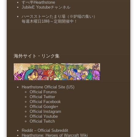
すべ半Hearthstone
JubileE Youtubeチャンネル
ハースストーンたまり場（※炉端の集い）
毎週木曜日18時～定期開催中！
海外サイト・リンク集
Hearthstone Official Site (US)
Official Forums
Official Twitter
Official Facebook
Official Google+
Official Instagram
Official Youtube
Official Twitch
Reddit – Official Subreddit
Hearthstone: Heroes of Warcraft Wiki