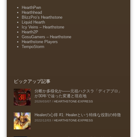
HearthPwn
Hearthhead
BlizzPro’s Hearthstone
Liquid Hearth
Icy Veins – Hearthstone
Hearth2P
GosuGamers – Hearthstone
Hearthstone Players
TempoStorm
ピックアップ記事
分断か多様化か――元祖ハクスラ「ディアブロ」
が30年で辿った変遷と現在地
2026/03/07
/
HEARTHSTONE-EXPRESS
Healerの心得 #1: Healerという特殊な役割の特徴
2022/12/03
/
HEARTHSTONE-EXPRESS