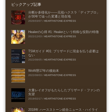
ピックアップ記事
分断か多様化か――元祖ハクスラ「ディアブロ」
が30年で辿った変遷と現在地
2026/03/07
/
HEARTHSTONE-EXPRESS
Healerの心得 #1: Healerという特殊な役割の特徴
2022/12/03
/
HEARTHSTONE-EXPRESS
TSMガイド #01: ブリザードに現金を払う必要は
ない
2022/08/05
/
HEARTHSTONE-EXPRESS
WoW歴17年の後始末
2022/08/03
/
HEARTHSTONE-EXPRESS
大量レイオフがもたらしたブリザード・ファンの
失望
2019/02/17
/
HEARTHSTONE-EXPRESS
2018年 ハースストーン総合ニュース・ハイライ