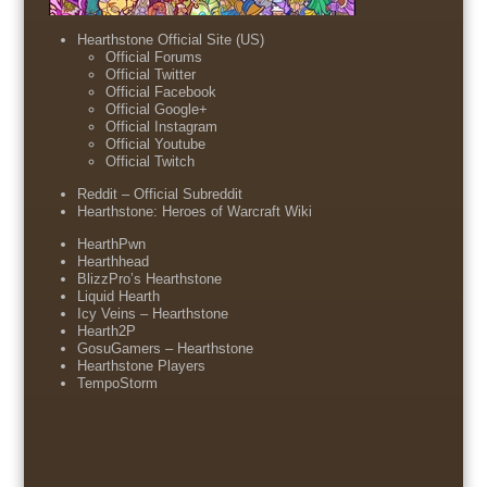
Hearthstone Official Site (US)
Official Forums
Official Twitter
Official Facebook
Official Google+
Official Instagram
Official Youtube
Official Twitch
Reddit – Official Subreddit
Hearthstone: Heroes of Warcraft Wiki
HearthPwn
Hearthhead
BlizzPro’s Hearthstone
Liquid Hearth
Icy Veins – Hearthstone
Hearth2P
GosuGamers – Hearthstone
Hearthstone Players
TempoStorm