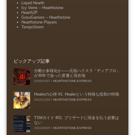
Liquid Hearth
Icy Veins – Hearthstone
Hearth2P
GosuGamers – Hearthstone
Hearthstone Players
TempoStorm
ピックアップ記事
分断か多様化か――元祖ハクスラ「ディアブロ」
が30年で辿った変遷と現在地
2026/03/07
/
HEARTHSTONE-EXPRESS
Healerの心得 #1: Healerという特殊な役割の特徴
2022/12/03
/
HEARTHSTONE-EXPRESS
TSMガイド #01: ブリザードに現金を払う必要は
ない
2022/08/05
/
HEARTHSTONE-EXPRESS