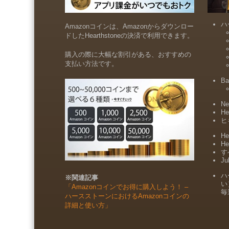
ハ
Amazonコインは、Amazonからダウンロー
ドしたHearthstoneの決済で利用できます。
購入の際に大幅な割引がある、おすすめの
支払い方法です。
Ba
Ne
He
ヒ
He
He
すべ
Ju
ハ
※関連記事
い
「Amazonコインでお得に購入しよう！ –
毎
ハースストーンにおけるAmazonコインの
詳細と使い方」