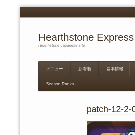
Hearthstone Express
Hearthstone Japanese site
Menu
Skip
メニュー
新着順
基本情報
to
content
Season Ranks
patch-12-2-