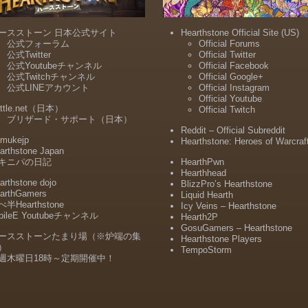
ースストーン 日本公式サイト
Hearthstone Official Site (US)
公式フォーラム
Official Forums
公式Twitter
Official Twitter
公式Youtubeチャンネル
Official Facebook
公式Twitchチャンネル
Official Google+
公式LINEアカウント
Official Instagram
Official Youtube
ttle.net（日本）
Official Twitch
ブリザード・サポート（日本）
Reddit – Official Subreddit
mukejp
Hearthstone: Heroes of Warcraf
arthstone Japan
キニパの日記
HearthPwn
Hearthhead
arthstone dojo
BlizzPro’s Hearthstone
arthGamers
Liquid Hearth
半Hearthstone
Icy Veins – Hearthstone
bileE Youtubeチャンネル
Hearth2P
GosuGamers – Hearthstone
ースストーンたまり場（※炉端の集
Hearthstone Players
）
TempoStorm
週木曜日18時～定期開催中！