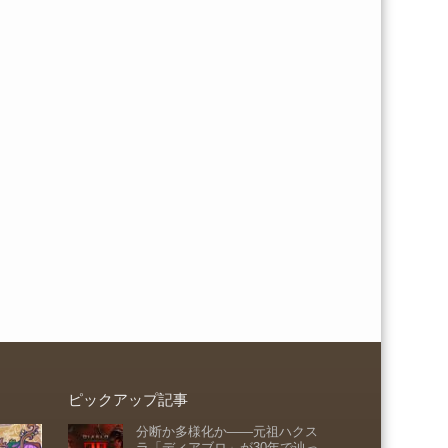
ピックアップ記事
分断か多様化か――元祖ハクス
ラ「ディアブロ」が30年で辿っ