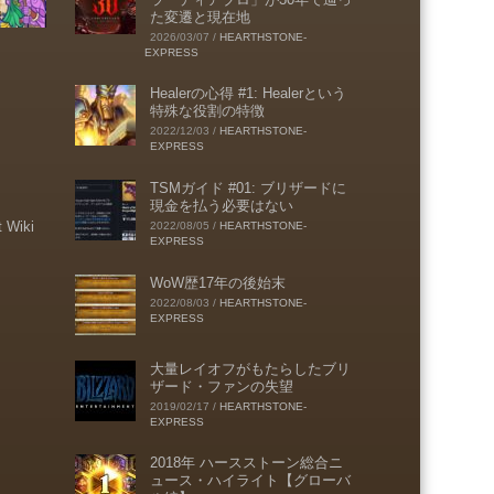
た変遷と現在地
2026/03/07
/
HEARTHSTONE-
EXPRESS
Healerの心得 #1: Healerという
特殊な役割の特徴
2022/12/03
/
HEARTHSTONE-
EXPRESS
TSMガイド #01: ブリザードに
現金を払う必要はない
t Wiki
2022/08/05
/
HEARTHSTONE-
EXPRESS
WoW歴17年の後始末
2022/08/03
/
HEARTHSTONE-
EXPRESS
大量レイオフがもたらしたブリ
ザード・ファンの失望
2019/02/17
/
HEARTHSTONE-
EXPRESS
2018年 ハースストーン総合ニ
ュース・ハイライト【グローバ