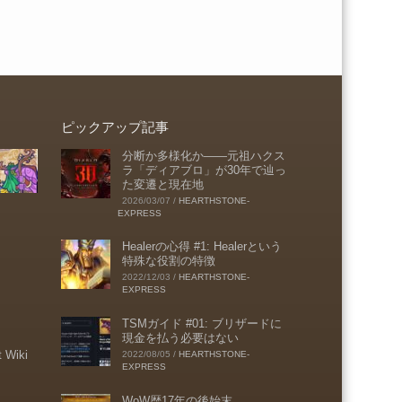
ピックアップ記事
分断か多様化か――元祖ハクス
ラ「ディアブロ」が30年で辿っ
た変遷と現在地
2026/03/07
/
HEARTHSTONE-
EXPRESS
Healerの心得 #1: Healerという
特殊な役割の特徴
2022/12/03
/
HEARTHSTONE-
EXPRESS
TSMガイド #01: ブリザードに
現金を払う必要はない
t Wiki
2022/08/05
/
HEARTHSTONE-
EXPRESS
WoW歴17年の後始末