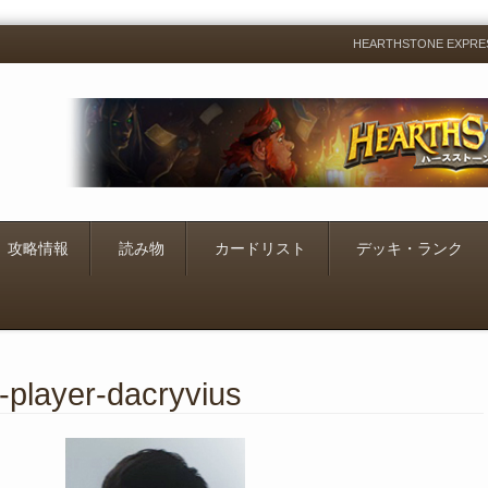
HEARTHSTONE EXP
Menu
Skip
to
content
攻略情報
読み物
カードリスト
デッキ・ランク
l-player-dacryvius