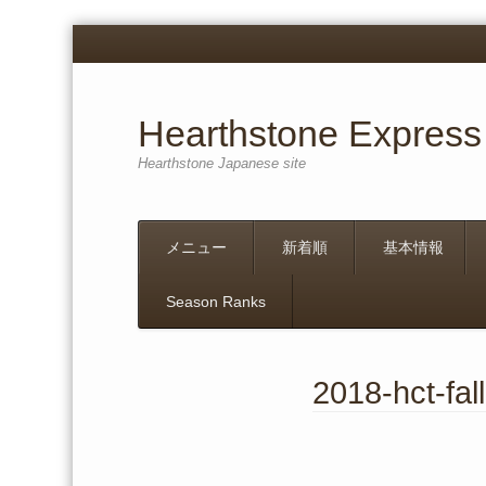
Hearthstone Express
Hearthstone Japanese site
Menu
Skip
メニュー
新着順
基本情報
to
content
Season Ranks
2018-hct-fal