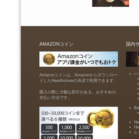
AMAZONコイン
国内
ハ
Amazonコインは、Amazonからダウンロー
ドしたHearthstoneの決済で利用できます。
購入の際に大幅な割引がある、おすすめの
支払い方法です。
Ba
Ne
He
ヒ