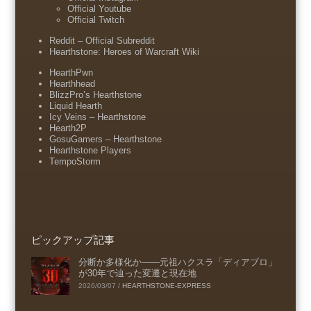
Official Youtube
Official Twitch
Reddit – Official Subreddit
Hearthstone: Heroes of Warcraft Wiki
HearthPwn
Hearthhead
BlizzPro’s Hearthstone
Liquid Hearth
Icy Veins – Hearthstone
Hearth2P
GosuGamers – Hearthstone
Hearthstone Players
TempoStorm
ピックアップ記事
分断か多様化か――元祖ハクスラ「ディアブロ」
が30年で辿った変遷と現在地
2026/03/07
/
HEARTHSTONE-EXPRESS