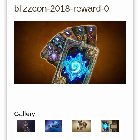
to
blizzcon-2018-reward-0
content
Gallery