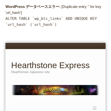
WordPress データベースエラー:
[Duplicate entry '' for key
'url_hash']
ALTER TABLE `wp_blc_links` ADD UNIQUE KEY
`url_hash` (`url_hash`)
Menu
Skip
to
content
Hearthstone Express
Hearthstone Japanese site
Menu
Skip