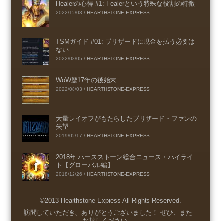
Healerの心得 #1: Healerという特殊な役割の特徴
2022/12/03
/
HEARTHSTONE-EXPRESS
TSMガイド #01: ブリザードに現金を払う必要は
ない
2022/08/05
/
HEARTHSTONE-EXPRESS
WoW歴17年の後始末
2022/08/03
/
HEARTHSTONE-EXPRESS
大量レイオフがもたらしたブリザード・ファンの
失望
2019/02/17
/
HEARTHSTONE-EXPRESS
2018年 ハースストーン総合ニュース・ハイライ
ト【グローバル編】
2018/12/26
/
HEARTHSTONE-EXPRESS
©2013 Hearthstone Express All Rights Reserved.
Menu
訪問していただき、ありがとうございました！ ぜひ、また
お越しください。