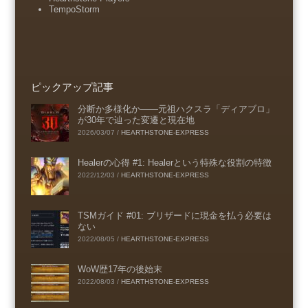
TempoStorm
ピックアップ記事
分断か多様化か――元祖ハクスラ「ディアブロ」
が30年で辿った変遷と現在地
2026/03/07
/
HEARTHSTONE-EXPRESS
Healerの心得 #1: Healerという特殊な役割の特徴
2022/12/03
/
HEARTHSTONE-EXPRESS
TSMガイド #01: ブリザードに現金を払う必要は
ない
2022/08/05
/
HEARTHSTONE-EXPRESS
WoW歴17年の後始末
2022/08/03
/
HEARTHSTONE-EXPRESS