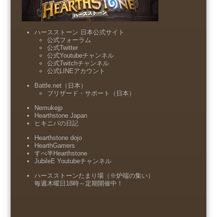
ハースストーン 日本公式サイト
公式フォーラム
公式Twitter
公式Youtubeチャンネル
公式Twitchチャンネル
公式LINEアカウント
Battle.net（日本）
ブリザード・サポート（日本）
Nemukejp
Hearthstone Japan
ヒキニパの日記
Hearthstone dojo
HearthGamers
すべ半Hearthstone
JubileE Youtubeチャンネル
ハースストーンたまり場（※炉端の集い）
毎週木曜日18時～定期開催中！