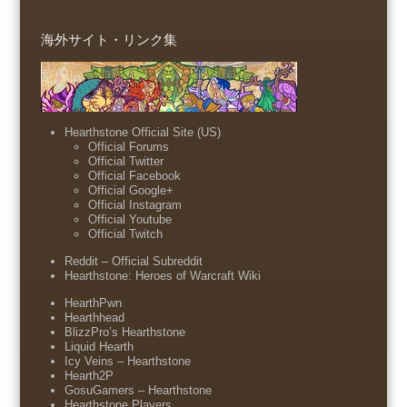
海外サイト・リンク集
Hearthstone Official Site (US)
Official Forums
Official Twitter
Official Facebook
Official Google+
Official Instagram
Official Youtube
Official Twitch
Reddit – Official Subreddit
Hearthstone: Heroes of Warcraft Wiki
HearthPwn
Hearthhead
BlizzPro’s Hearthstone
Liquid Hearth
Icy Veins – Hearthstone
Hearth2P
GosuGamers – Hearthstone
Hearthstone Players