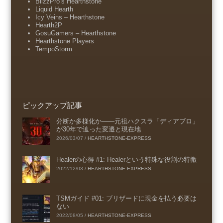
BlizzPro’s Hearthstone
Liquid Hearth
Icy Veins – Hearthstone
Hearth2P
GosuGamers – Hearthstone
Hearthstone Players
TempoStorm
ピックアップ記事
分断か多様化か――元祖ハクスラ「ディアブロ」
が30年で辿った変遷と現在地
2026/03/07
/
HEARTHSTONE-EXPRESS
Healerの心得 #1: Healerという特殊な役割の特徴
2022/12/03
/
HEARTHSTONE-EXPRESS
TSMガイド #01: ブリザードに現金を払う必要は
ない
2022/08/05
/
HEARTHSTONE-EXPRESS