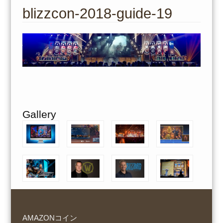
to
blizzcon-2018-guide-19
content
Gallery
AMAZONコイン