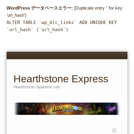
WordPress データベースエラー:
[Duplicate entry '' for key
'url_hash']
ALTER TABLE `wp_blc_links` ADD UNIQUE KEY
`url_hash` (`url_hash`)
Menu
Skip
to
content
Hearthstone Express
Hearthstone Japanese site
Menu
Skip