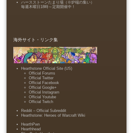
ハースストーンたまり場（※炉端の集い）
毎週木曜日18時～定期開催中！
海外サイト・リンク集
Hearthstone Official Site (US)
Official Forums
Official Twitter
Official Facebook
Official Google+
Official Instagram
Official Youtube
Official Twitch
Reddit – Official Subreddit
Hearthstone: Heroes of Warcraft Wiki
HearthPwn
Hearthhead