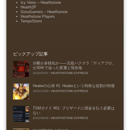
Icy Veins – Hearthstone
Hearth2P
GosuGamers – Hearthstone
Hearthstone Players
TempoStorm
ピックアップ記事
分断か多様化か――元祖ハクスラ「ディアブロ」
が30年で辿った変遷と現在地
2026/03/07
/
HEARTHSTONE-EXPRESS
Healerの心得 #1: Healerという特殊な役割の特徴
2022/12/03
/
HEARTHSTONE-EXPRESS
TSMガイド #01: ブリザードに現金を払う必要は
ない
2022/08/05
/
HEARTHSTONE-EXPRESS