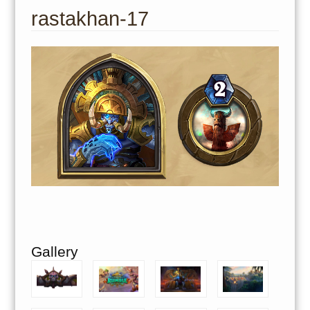
to
rastakhan-17
content
Gallery