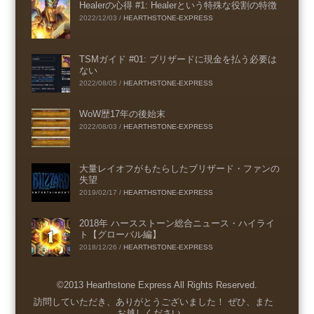
Healerの心得 #1: Healerという特殊な役割の特徴
2022/12/03
/
HEARTHSTONE-EXPRESS
TSMガイド #01: ブリザードに現金を払う必要は
ない
2022/08/05
/
HEARTHSTONE-EXPRESS
WoW歴17年の後始末
2022/08/03
/
HEARTHSTONE-EXPRESS
大量レイオフがもたらしたブリザード・ファンの
失望
2019/02/17
/
HEARTHSTONE-EXPRESS
2018年 ハースストーン総合ニュース・ハイライ
ト【グローバル編】
2018/12/26
/
HEARTHSTONE-EXPRESS
©2013 Hearthstone Express All Rights Reserved.
Menu
訪問していただき、ありがとうございました！ ぜひ、また
お越しください。