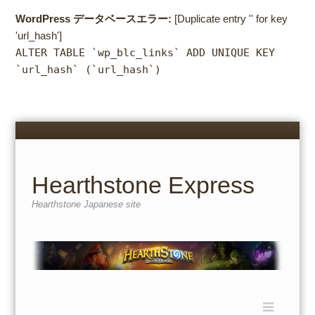
WordPress データベースエラー:
[Duplicate entry '' for key
'url_hash']
ALTER TABLE `wp_blc_links` ADD UNIQUE KEY
`url_hash` (`url_hash`)
Menu
Skip
to
content
Hearthstone Express
Hearthstone Japanese site
Menu
Skip