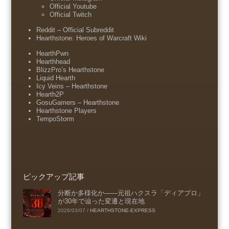
Official Youtube
Official Twitch
Reddit – Official Subreddit
Hearthstone: Heroes of Warcraft Wiki
HearthPwn
Hearthhead
BlizzPro’s Hearthstone
Liquid Hearth
Icy Veins – Hearthstone
Hearth2P
GosuGamers – Hearthstone
Hearthstone Players
TempoStorm
ピックアップ記事
分断か多様化か――元祖ハクスラ「ディアブロ」
が30年で辿った変遷と現在地
2026/03/07
/
HEARTHSTONE-EXPRESS