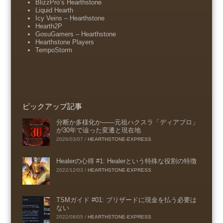
BlizzPro’s Hearthstone
Liquid Hearth
Icy Veins – Hearthstone
Hearth2P
GosuGamers – Hearthstone
Hearthstone Players
TempoStorm
ピックアップ記事
分断か多様化か――元祖ハクスラ「ディアブロ」
が30年で辿った変遷と現在地
2026/03/07
/
HEARTHSTONE-EXPRESS
Healerの心得 #1: Healerという特殊な役割の特徴
2022/12/03
/
HEARTHSTONE-EXPRESS
TSMガイド #01: ブリザードに現金を払う必要は
ない
2022/08/05
/
HEARTHSTONE-EXPRESS