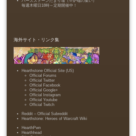
ハースストーンたまり場（※炉端の集い）
毎週木曜日18時～定期開催中！
海外サイト・リンク集
Hearthstone Official Site (US)
Official Forums
Official Twitter
Official Facebook
Official Google+
Official Instagram
Official Youtube
Official Twitch
Reddit – Official Subreddit
Hearthstone: Heroes of Warcraft Wiki
HearthPwn
Hearthhead