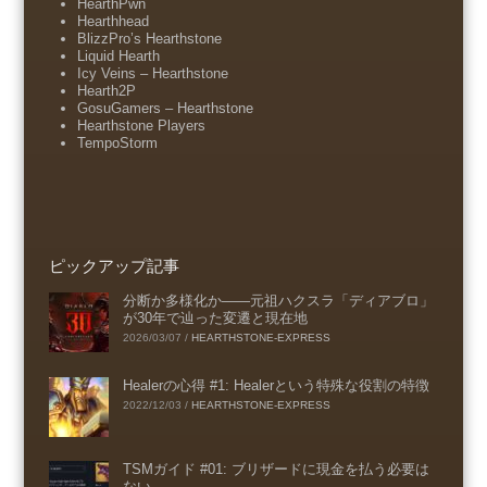
HearthPwn
Hearthhead
BlizzPro’s Hearthstone
Liquid Hearth
Icy Veins – Hearthstone
Hearth2P
GosuGamers – Hearthstone
Hearthstone Players
TempoStorm
ピックアップ記事
分断か多様化か――元祖ハクスラ「ディアブロ」
が30年で辿った変遷と現在地
2026/03/07
/
HEARTHSTONE-EXPRESS
Healerの心得 #1: Healerという特殊な役割の特徴
2022/12/03
/
HEARTHSTONE-EXPRESS
TSMガイド #01: ブリザードに現金を払う必要は
ない