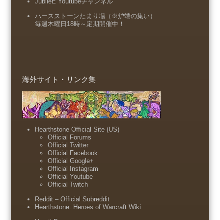
JubileE Youtubeチャンネル
ハースストーンたまり場（※炉端の集い）
毎週木曜日18時～定期開催中！
海外サイト・リンク集
Hearthstone Official Site (US)
Official Forums
Official Twitter
Official Facebook
Official Google+
Official Instagram
Official Youtube
Official Twitch
Reddit – Official Subreddit
Hearthstone: Heroes of Warcraft Wiki