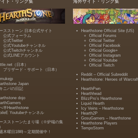
サイト・リンク集
海外サイト・リンク集
ースストーン 日本公式サイト
Hearthstone Official Site (US)
公式フォーラム
Official Forums
公式Twitter
Official Twitter
公式Youtubeチャンネル
Official Facebook
公式Twitchチャンネル
Official Google+
公式LINEアカウント
Official Instagram
Official Youtube
ttle.net（日本）
Official Twitch
ブリザード・サポート（日本）
Reddit – Official Subreddit
mukejp
Hearthstone: Heroes of Warcraf
arthstone Japan
キニパの日記
HearthPwn
Hearthhead
arthstone dojo
BlizzPro’s Hearthstone
arthGamers
Liquid Hearth
半Hearthstone
Icy Veins – Hearthstone
bileE Youtubeチャンネル
Hearth2P
GosuGamers – Hearthstone
ースストーンたまり場（※炉端の集
Hearthstone Players
）
TempoStorm
週木曜日18時～定期開催中！