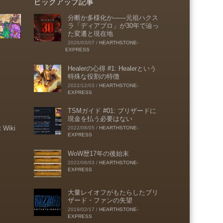
ピックアップ記事
分断か多様化か――元祖ハクス
ラ「ディアブロ」が30年で辿っ
た変遷と現在地
2026/03/07
/
HEARTHSTONE-
EXPRESS
Healerの心得 #1: Healerという
特殊な役割の特徴
2022/12/03
/
HEARTHSTONE-
EXPRESS
TSMガイド #01: ブリザードに
現金を払う必要はない
t Wiki
2022/08/05
/
HEARTHSTONE-
EXPRESS
WoW歴17年の後始末
2022/08/03
/
HEARTHSTONE-
EXPRESS
大量レイオフがもたらしたブリ
ザード・ファンの失望
2019/02/17
/
HEARTHSTONE-
EXPRESS