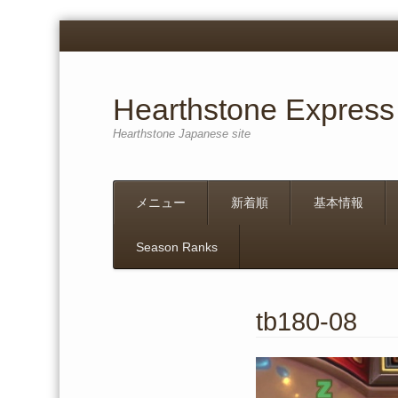
Hearthstone Express
Hearthstone Japanese site
Menu
Skip
メニュー
新着順
基本情報
to
content
Season Ranks
tb180-08