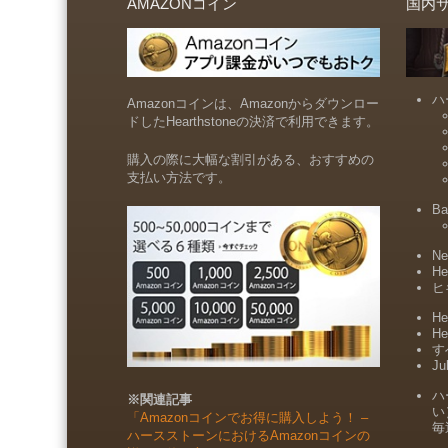
AMAZONコイン
国内
ハ
Amazonコインは、Amazonからダウンロー
ドしたHearthstoneの決済で利用できます。
購入の際に大幅な割引がある、おすすめの
支払い方法です。
Ba
Ne
He
ヒ
He
He
すべ
Ju
ハ
※関連記事
い
「Amazonコインでお得に購入しよう！ –
毎
ハースストーンにおけるAmazonコインの