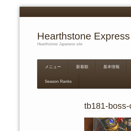
Hearthstone Express
Hearthstone Japanese site
Menu
Skip
メニュー
新着順
基本情報
to
content
Season Ranks
tb181-boss-