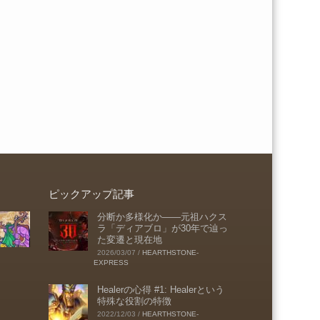
ピックアップ記事
分断か多様化か――元祖ハクス
ラ「ディアブロ」が30年で辿っ
た変遷と現在地
2026/03/07
/
HEARTHSTONE-
EXPRESS
Healerの心得 #1: Healerという
特殊な役割の特徴
2022/12/03
/
HEARTHSTONE-