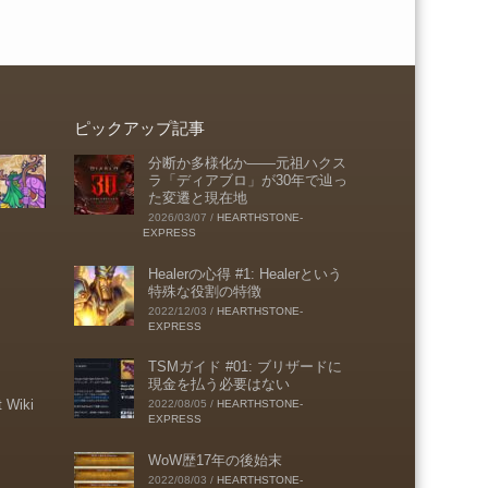
ピックアップ記事
分断か多様化か――元祖ハクス
ラ「ディアブロ」が30年で辿っ
た変遷と現在地
2026/03/07
/
HEARTHSTONE-
EXPRESS
Healerの心得 #1: Healerという
特殊な役割の特徴
2022/12/03
/
HEARTHSTONE-
EXPRESS
TSMガイド #01: ブリザードに
現金を払う必要はない
t Wiki
2022/08/05
/
HEARTHSTONE-
EXPRESS
WoW歴17年の後始末
2022/08/03
/
HEARTHSTONE-