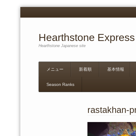
Hearthstone Express
Hearthstone Japanese site
Menu
Skip
メニュー
新着順
基本情報
to
content
Season Ranks
rastakhan-p