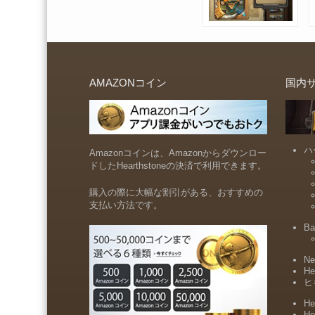
AMAZONコイン
国内
ハ
Amazonコインは、Amazonからダウンロー
ドしたHearthstoneの決済で利用できます。
購入の際に大幅な割引がある、おすすめの
支払い方法です。
Ba
Ne
He
ヒ
He
He