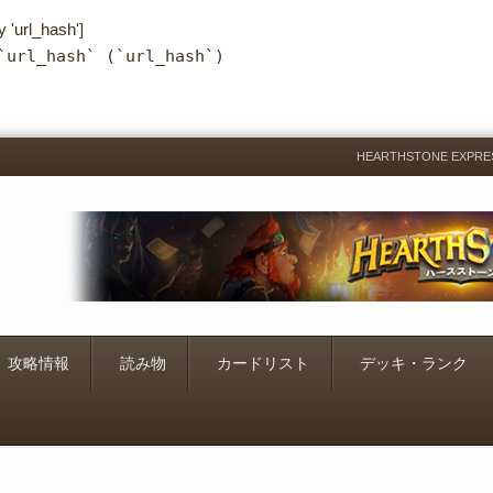
y 'url_hash']
`url_hash` (`url_hash`)
HEARTHSTONE EXP
Menu
Skip
to
content
攻略情報
読み物
カードリスト
デッキ・ランク