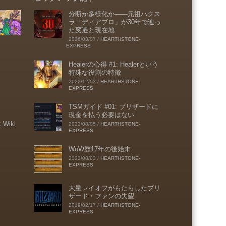
分断か多様化か――元祖ハクス
ラ「ディアブロ」が30年で辿っ
た変遷と現在地
2026/03/07
/
HEARTHSTONE-
EXPRESS
Healerの心得 #1: Healerという
特殊な役割の特徴
2022/12/03
/
HEARTHSTONE-
EXPRESS
TSMガイド #01: ブリザードに
現金を払う必要はない
t Wiki
2022/08/05
/
HEARTHSTONE-
EXPRESS
WoW歴17年の後始末
2022/08/03
/
HEARTHSTONE-
EXPRESS
大量レイオフがもたらしたブリ
ザード・ファンの失望
2019/02/17
/
HEARTHSTONE-
EXPRESS