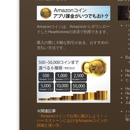
ハ
Amazonコインは、Amazonからダウンロー
ドしたHearthstoneの決済で利用できます。
購入の際に大幅な割引がある、おすすめの
支払い方法です。
Ba
Ne
He
ヒ
He
He
すべ
Ju
※関連記事
ハ
い
「Amazonコインでお得に購入しよう！ –
毎
ハースストーンにおけるAmazonコインの
詳細と使い方」