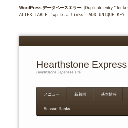
WordPress データベースエラー:
[Duplicate entry '' for ke
ALTER TABLE `wp_blc_links` ADD UNIQUE KEY 
Hearthstone Express
Hearthstone Japanese site
Menu
Skip
メニュー
新着順
基本情報
to
content
Season Ranks