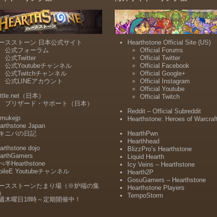
ースストーン 日本公式サイト
Hearthstone Official Site (US)
公式フォーラム
Official Forums
公式Twitter
Official Twitter
公式Youtubeチャンネル
Official Facebook
公式Twitchチャンネル
Official Google+
公式LINEアカウント
Official Instagram
Official Youtube
ttle.net（日本）
Official Twitch
ブリザード・サポート（日本）
Reddit – Official Subreddit
mukejp
Hearthstone: Heroes of Warcraf
arthstone Japan
キニパの日記
HearthPwn
Hearthhead
arthstone dojo
BlizzPro’s Hearthstone
arthGamers
Liquid Hearth
半Hearthstone
Icy Veins – Hearthstone
bileE Youtubeチャンネル
Hearth2P
GosuGamers – Hearthstone
ースストーンたまり場（※炉端の集
Hearthstone Players
）
TempoStorm
週木曜日18時～定期開催中！