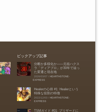
ピックアップ記事
分断か多様化か――元祖ハクス
ラ「ディアブロ」が30年で辿っ
た変遷と現在地
2026/03/07
/
HEARTHSTONE-
EXPRESS
Healerの心得 #1: Healerという
特殊な役割の特徴
2022/12/03
/
HEARTHSTONE-
EXPRESS
TSMガイド #01: ブリザードに