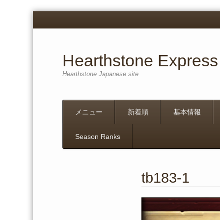
Hearthstone Express
Hearthstone Japanese site
Menu
Skip
メニュー
新着順
基本情報
to
content
Season Ranks
tb183-1